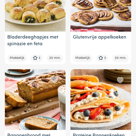
Bladerdeeghapjes met
Glutenvrije appelkoeken
spinazie en feta
Makkelijk
3
20 min.
Makkelijk
3
20 min.
Bananenbrood met
Proteine Pannenkoeken