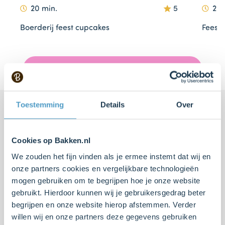
20 min.
5
20 
Boerderij feest cupcakes
Feest 
Item
Meer thuisbakkers recepten
1
of
10
Toestemming
Details
Over
Cookies op Bakken.nl
We zouden het fijn vinden als je ermee instemt dat wij en
onze partners cookies en vergelijkbare technologieën
mogen gebruiken om te begrijpen hoe je onze website
gebruikt. Hierdoor kunnen wij je gebruikersgedrag beter
begrijpen en onze website hierop afstemmen. Verder
Proteïne pannenkoeken
Torta Caprese
willen wij en onze partners deze gegevens gebruiken
met pindakaas en
(Amandel-