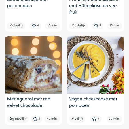
pecannoten
met Hüttenkäse en vers
fruit
Makkelijk
4
15 min.
Makkelijk
5
15 min.
Meringuerol met red
Vegan cheesecake met
velvet chocolade
pompoen
Erg moeilijk
4
40 min.
Moeilijk
4
30 min.