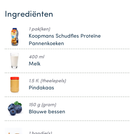
Ingrediënten
1 pak(ken)
Koopmans Schudfles Proteïne
Pannenkoeken
400 ml
Melk
1.5 tl. (theelepels)
Pindakaas
150 g (gram)
Blauwe bessen
1 handje(s)