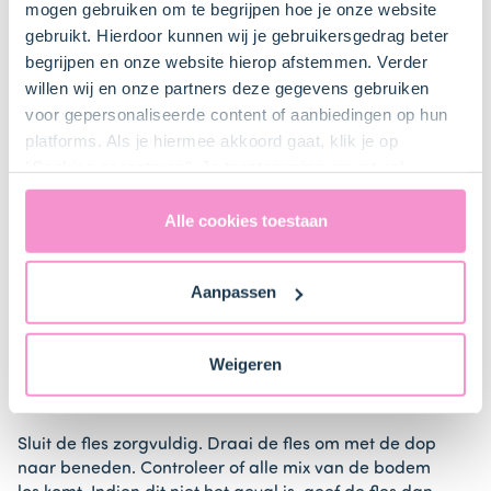
Bestel gemakkelijk en snel je bakproducten
mogen gebruiken om te begrijpen hoe je onze website
bij ons zusje
DeLeuksteTaartenshop
.
gebruikt. Hierdoor kunnen wij je gebruikersgedrag beter
begrijpen en onze website hierop afstemmen. Verder
willen wij en onze partners deze gegevens gebruiken
Stappen
voor gepersonaliseerde content of aanbiedingen op hun
platforms. Als je hiermee akkoord gaat, klik je op
"Cookies accepteren". Je toestemming omvat ook
uitdrukkelijk een eventuele gegevensoverdracht naar de
Verenigde Staten in de zin van artikel 49 AVG. Raadpleeg
Alle cookies toestaan
1. Voorbereiden
ons
privacybeleid
voor gedetailleerde informatie. Hier
vind je ook meer informatie over gegevensoverdracht
Schud de fles een paar keer met de dop naar
Aanpassen
naar technology providers en partners in de Verenigde
beneden, zodat de
mix
goed loskomt van de bodem.
Staten. Je kunt op elk moment van gedachten
veranderen en je toestemming intrekken.
Open de fles en voeg de
melk (400 ml)
toe tot aan
Weigeren
de markering op de zijkant van de fles. Voeg
vervolgens de
pindakaas (1,5 el)
toe.
Sluit de fles zorgvuldig. Draai de fles om met de dop
naar beneden. Controleer of alle mix van de bodem