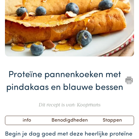
Item
1
Proteïne pannenkoeken met
of
1
pindakaas en blauwe bessen
Dit recept is van: Koopmans
info
Benodigdheden
Stappen
Begin je dag goed met deze heerlijke proteïne