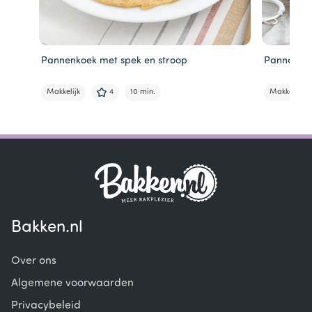
Pannenkoek met spek en stroop
Pannenkoe
Makkelijk
4
10 min.
Makkelijk
Item
1
of
6
Bakken.nl
Over ons
Algemene voorwaarden
Privacybeleid