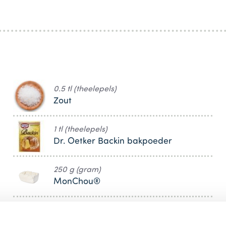
0.5 tl (theelepels)
Zout
1 tl (theelepels)
Dr. Oetker Backin bakpoeder
250 g (gram)
MonChou®
65 g (gram)
Suiker (kristalsuiker)