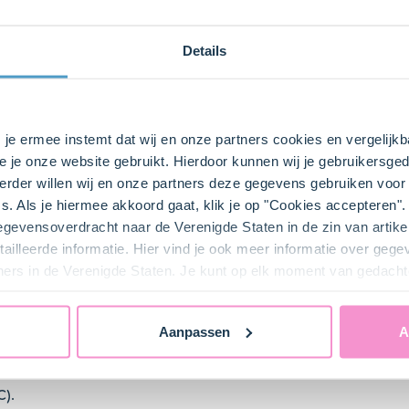
0.5 Blik(ken)
Details
Taart- en vlaaivulling Kersen
s je ermee instemt dat wij en onze partners cookies en vergelij
e je onze website gebruikt. Hierdoor kunnen wij je gebruikersged
bij ons zusje
DeLeuksteTaartenshop
.
rder willen wij en onze partners deze gegevens gebruiken voor 
s. Als je hiermee akkoord gaat, klik je op "Cookies accepteren
gegevensoverdracht naar de Verenigde Staten in de zin van artik
ailleerde informatie. Hier vind je ook meer informatie over geg
ners in de Verenigde Staten. Je kunt op elk moment van gedacht
Aanpassen
A
C).