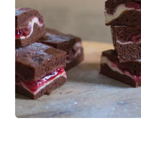
Item
1
of