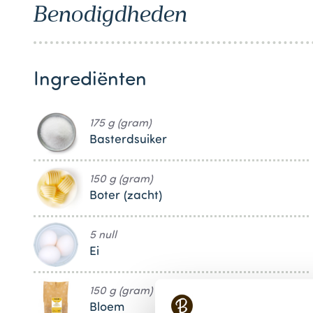
Benodigdheden
1
Ingrediënten
175 g (gram)
Basterdsuiker
150 g (gram)
Boter (zacht)
5 null
Ei
150 g (gram)
Bloem