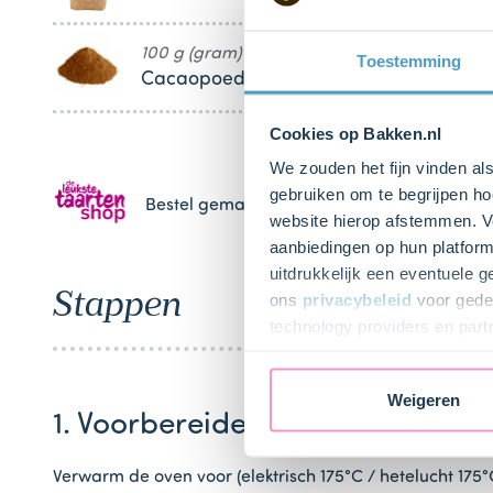
100 g (gram)
Toestemming
Cacaopoeder
Cookies op Bakken.nl
We zouden het fijn vinden al
gebruiken om te begrijpen ho
Bestel gemakkelijk en snel je bakproducten 
website hierop afstemmen. Ve
aanbiedingen op hun platform
uitdrukkelijk een eventuele 
Stappen
ons
privacybeleid
voor gedet
technology providers en part
toestemming intrekken.
Weigeren
1. Voorbereiden
Verwarm de oven voor (elektrisch 175°C / hetelucht 175°