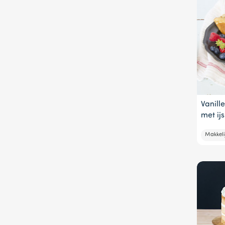
Vanil
met ij
Makkeli