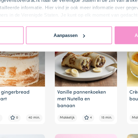
ailleerde informatie. Hier vind je ook meer informatie over geg
eld
4
10 min.
Gemiddeld
3
10 min.
Moei
ners in de Verenigde Staten. Je kunt op elk moment van gedacht
Aanpassen
A
 gingerbread
Vanille pannenkoeken
Crè
aart
met Nutella en
bou
banaan
0
40 min.
Makkelijk
4
15 min.
Mak