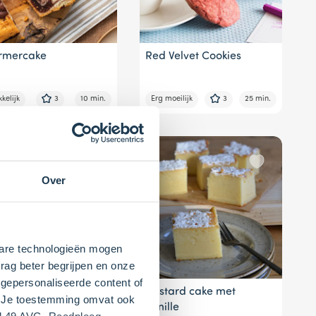
rmercake
Red Velvet Cookies
kelijk
3
10 min.
Erg moeilijk
3
25 min.
Over
kbare technologieën mogen
rag beter begrijpen en onze
gepersonaliseerde content of
illecake
Custard cake met
". Je toestemming omvat ook
vanille
el 49 AVG. Raadpleeg