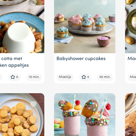
 cotta met
Babyshower cupcakes
Mad
en appeltjes
0
15 min.
Moeilijk
4
45 min.
Moei