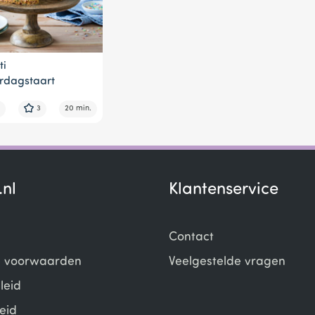
ti
rdagstaart
3
20 min.
.nl
Klantenservice
Contact
 voorwaarden
Veelgestelde vragen
leid
eid