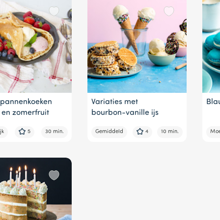
lepannenkoeken
Variaties met
Bla
s en zomerfruit
bourbon-vanille ijs
jk
5
30 min.
Gemiddeld
4
10 min.
Moei