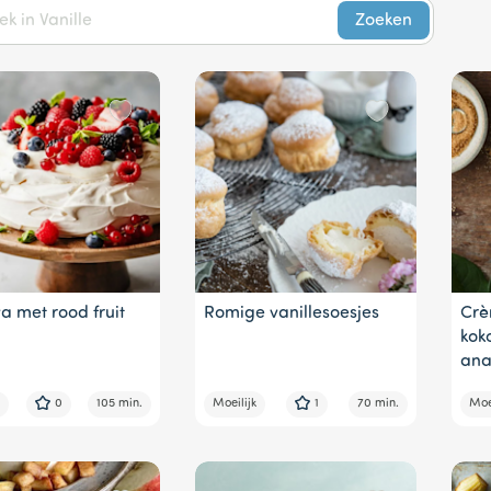
Zoeken
a met rood fruit
Romige vanillesoesjes
Crè
kok
ana
0
105 min.
Moeilijk
1
70 min.
Moei