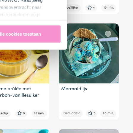
evensoverdracht naar
lijk
3
20 min.
Moeilijker
4
15 min.
en veranderen en je
lle cookies toestaan
me brûlée met
Mermaid ijs
rbon-vanillesuiker
kelijk
0
15 min.
Gemiddeld
5
20 min.