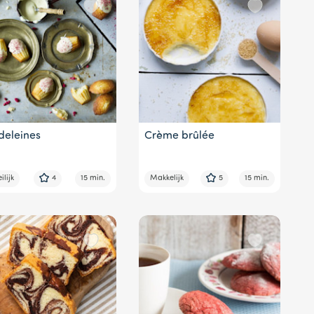
eleines
Crème brûlée
lijk
4
15 min.
Makkelijk
5
15 min.