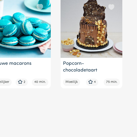
uwe macarons
Popcorn-
chocoladetaart
lijker
2
40 min.
Moeilijk
4
75 min.