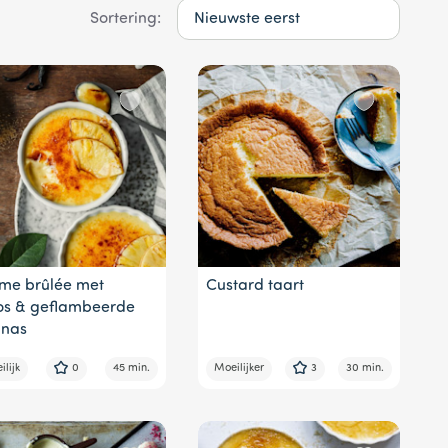
Sortering:
me brûlée met
Custard taart
os & geflambeerde
nas
lijk
0
45 min.
Moeilijker
3
30 min.