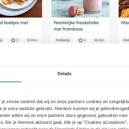
d koekjes met
Feestelijke freakshake
Ma
met framboos
jk
2
10 min.
Makkelijk
4
45 min.
Mak
Details
s je ermee instemt dat wij en onze partners cookies en vergelij
e je onze website gebruikt. Hierdoor kunnen wij je gebruikersged
rder willen wij en onze partners deze gegevens gebruiken voor 
rdcake
Griesmeelcake
Van
s. Als je hiermee akkoord gaat, klik je op "Cookies accepteren
gegevensoverdracht naar de Verenigde Staten in de zin van artik