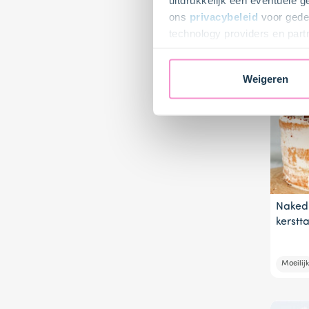
ons
privacybeleid
voor gedet
Gemidd
technology providers en part
toestemming intrekken.
Weigeren
Naked
kerstt
Moeilijk