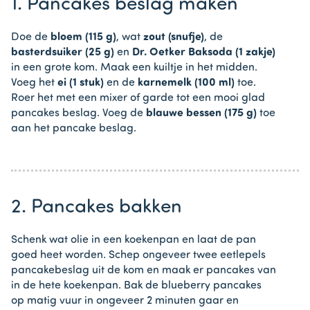
1. Pancakes beslag maken
Doe de
bloem (115 g)
, wat
zout (snufje)
, de
basterdsuiker (25 g)
en
Dr. Oetker Baksoda (1 zakje)
in een grote kom. Maak een kuiltje in het midden.
Voeg het
ei (1 stuk)
en de
karnemelk (100 ml)
toe.
Roer het met een mixer of garde tot een mooi glad
pancakes beslag. Voeg de
blauwe bessen (175 g)
toe
aan het pancake beslag.
2. Pancakes bakken
Schenk wat olie in een koekenpan en laat de pan
goed heet worden. Schep ongeveer twee eetlepels
pancakebeslag uit de kom en maak er pancakes van
in de hete koekenpan. Bak de blueberry pancakes
op matig vuur in ongeveer 2 minuten gaar en