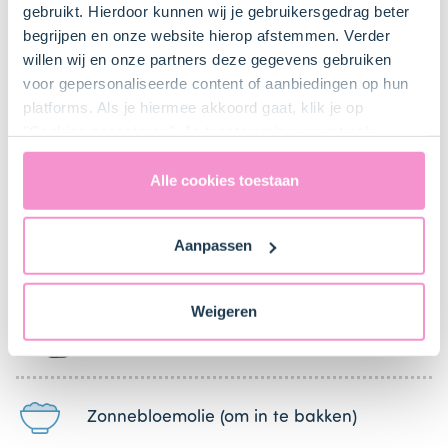
Ahornsiroop
gebruikt. Hierdoor kunnen wij je gebruikersgedrag beter
begrijpen en onze website hierop afstemmen. Verder
willen wij en onze partners deze gegevens gebruiken
voor gepersonaliseerde content of aanbiedingen op hun
Crème fraîche
platforms. Als je hiermee akkoord gaat, klik je op
"Cookies accepteren". Je toestemming omvat ook
uitdrukkelijk een eventuele gegevensoverdracht naar de
Keukenspullen
Verenigde Staten in de zin van artikel 49 AVG. Raadpleeg
Alle cookies toestaan
ons
privacybeleid
voor gedetailleerde informatie. Hier
vind je ook meer informatie over gegevensoverdracht
Aanpassen
naar technology providers en partners in de Verenigde
Koekenpan
Staten. Je kunt op elk moment van gedachten
veranderen en je toestemming intrekken.
Weigeren
Mixer met gardes
Zonnebloemolie (om in te bakken)