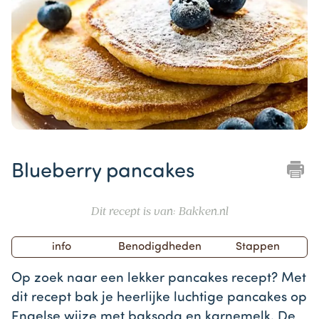
Item
1
Blueberry pancakes
of
1
Dit recept is van: Bakken.nl
info
Benodigdheden
Stappen
Op zoek naar een lekker pancakes recept? Met
dit recept bak je heerlijke luchtige pancakes op
Engelse wijze met baksoda en karnemelk. De