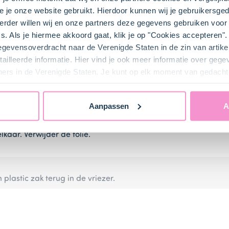
e je onze website gebruikt. Hierdoor kunnen wij je gebruikersged
rder willen wij en onze partners deze gegevens gebruiken voor 
s. Als je hiermee akkoord gaat, klik je op "Cookies accepteren
gegevensoverdracht naar de Verenigde Staten in de zin van artik
ailleerde informatie. Hier vind je ook meer informatie over geg
ners in de Verenigde Staten. Je kunt op elk moment van gedacht
Aanpassen
A
oven voor (elektrisch 200°C / hetelucht 180°C).
lkaar. Verwijder de folie.
 plastic zak terug in de vriezer.