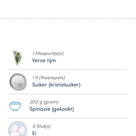
1 Mespuntje(s)
Verse tijm
1 tl (theelepels)
Suiker (kristalsuiker)
200 g (gram)
Spinazie (gekookt)
4 Stuk(s)
Ei