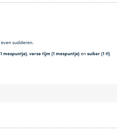
et even sudderen.
1 mespuntje)
,
verse tijm (1 mespuntje)
en
suiker (1 tl)