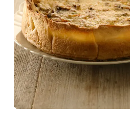
Item
1
of