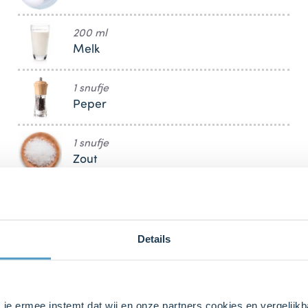
200 ml
Melk
1 snufje
Peper
1 snufje
Zout
100 g (gram)
Geraspte kaas
Details
bij ons zusje
DeLeuksteTaartenshop
.
s je ermee instemt dat wij en onze partners cookies en vergelij