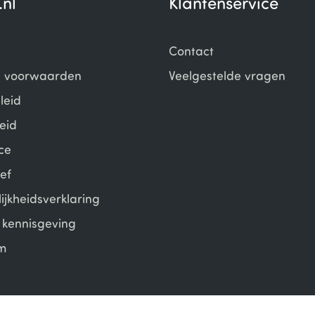
.nl
Klantenservice
Contact
 voorwaarden
Veelgestelde vragen
leid
eid
ce
ef
ijkheidsverklaring
e kennisgeving
m