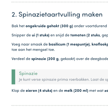
2. Spinazietaartvulling maken
Bak het
ongekruide gehakt (300 g)
onder voortdurend 
Snipper de
ui (1 stuks)
en snijd de
tomaten (2 stuks
, ge
Voeg naar smaak de
basilicum (1 mespuntje)
,
knoflook
toe aan het mengsel toe.
Verdeel de
spinazie (200 g
, gekookt) over de deegbod
Spinazie
Je kunt verse spinazie prima roerbakken. Laat de s
Klop de
eieren (4 stuks)
en de
melk (200 ml)
met wat
zo