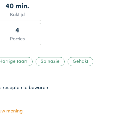
40 min.
Baktijd
4
Porties
Hartige taart
Spinazie
Gehakt
te recepten te bewaren
ouw mening