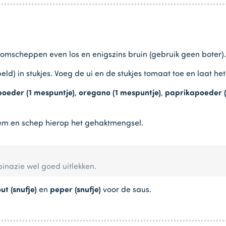
omscheppen even los en enigszins bruin (gebruik geen boter).
peld) in stukjes. Voeg de ui en de stukjes tomaat toe en laat h
poeder (1 mespuntje)
,
oregano (1 mespuntje)
,
paprikapoeder (
em en schep hierop het gehaktmengsel.
pinazie wel goed uitlekken.
ut (snufje)
en
peper (snufje)
voor de saus.