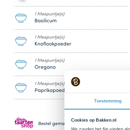
1 Mespuntje(s)
Basilicum
1 Mespuntje(s)
Knoflookpoeder
1 Mespuntje(s)
Oregano
1 Mespuntje(s)
Paprikapoeder
Toestemming
Cookies op Bakken.nl
Bestel gemakkelijk en snel je bakproducten 
We zouden het fijn vinden al