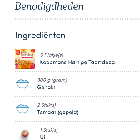
Benodigdheden
1
Ingrediënten
5 Plakje(s)
Koopmans Hartige Taartdeeg
300 g (gram)
Gehakt
2 Stuk(s)
Tomaat (gepeld)
1 Stuk(s)
Ui