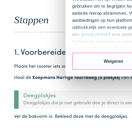
gebruiken om te begrijpen ho
website hierop afstemmen. Ve
Stappen
aanbiedingen op hun platform
uitdrukkelijk een eventuele 
ons
privacybeleid
voor gedet
technology providers en part
toestemming intrekken.
1. Voorbereiden
Weigeren
Plaats het rooster iets onder het midden en verwarm de 
Haal de
Koopmans Hartige taartdeeg (5 plakjes)
van e
Deegplakjes
Deegplakjes die je niet gebruikt doe je direct in een
Vet de bakvorm in. Bekleed deze met de deegplakjes.