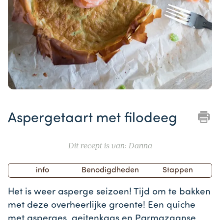
Item
1
Aspergetaart met filodeeg
of
1
Dit recept is van: Danna
info
Benodigdheden
Stappen
Het is weer asperge seizoen! Tijd om te bakken
met deze overheerlijke groente! Een quiche
met asperges, geitenkaas en Parmazaanse