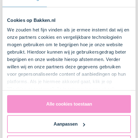
Geitenkaas (zacht)
50 g (gram)
Cookies op Bakken.nl
Parmezaanse kaas
We zouden het fijn vinden als je ermee instemt dat wij en
onze partners cookies en vergelijkbare technologieën
mogen gebruiken om te begrijpen hoe je onze website
Peper
gebruikt. Hierdoor kunnen wij je gebruikersgedrag beter
begrijpen en onze website hierop afstemmen. Verder
willen wij en onze partners deze gegevens gebruiken
Zout
voor gepersonaliseerde content of aanbiedingen op hun
platforms. Als je hiermee akkoord gaat, klik je op
"Cookies accepteren". Je toestemming omvat ook
250 g (gram)
uitdrukkelijk een eventuele gegevensoverdracht naar de
Roomkaas
Verenigde Staten in de zin van artikel 49 AVG. Raadpleeg
Alle cookies toestaan
ons
privacybeleid
voor gedetailleerde informatie. Hier
65 g (gram)
vind je ook meer informatie over gegevensoverdracht
Aanpassen
Suiker (fijne)
naar technology providers en partners in de Verenigde
Staten. Je kunt op elk moment van gedachten