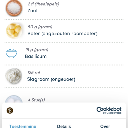
2 tl (theelepels)
Zout
50 g (gram)
Boter (ongezouten roomboter)
15 g (gram)
Basilicum
125 ml
Slagroom (ongezoet)
4 Stuk(s)
Ei
100 g (gram)
Toestemming
Details
Over