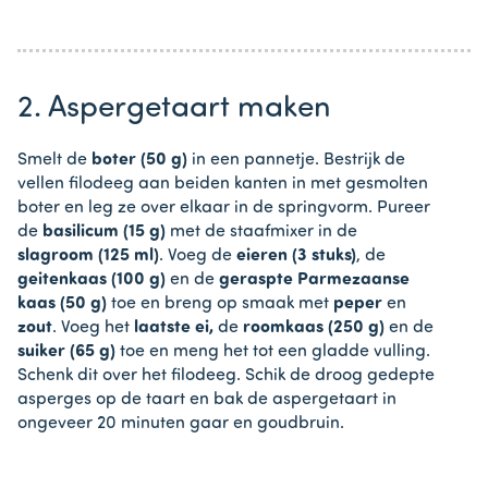
2. Aspergetaart maken
Smelt de
boter (50 g)
in een pannetje. Bestrijk de
vellen filodeeg aan beiden kanten in met gesmolten
boter en leg ze over elkaar in de springvorm. Pureer
de
basilicum (15 g)
met de staafmixer in de
slagroom (125 ml)
. Voeg de
eieren (3 stuks)
, de
geitenkaas (100 g)
en de
geraspte Parmezaanse
kaas (50 g)
toe en breng op smaak met
peper
en
zout
. Voeg het
laatste ei,
de
roomkaas (250 g)
en de
suiker (65 g)
toe en meng het tot een gladde vulling.
Schenk dit over het filodeeg. Schik de droog gedepte
asperges op de taart en bak de aspergetaart in
ongeveer 20 minuten gaar en goudbruin.