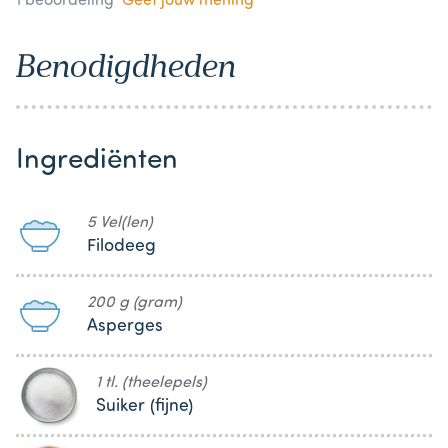
1
beoordeling
Geef jouw mening
Benodigdheden
Ingrediënten
5 Vel(len)
Filodeeg
200 g (gram)
Asperges
1 tl. (theelepels)
Suiker (fijne)