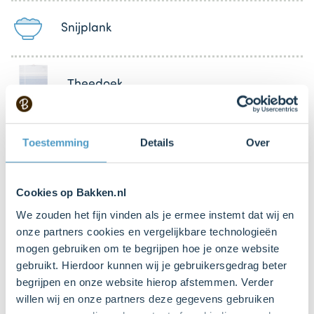
Snijplank
Theedoek
Bord
Toestemming
Details
Over
Cookies op Bakken.nl
We zouden het fijn vinden als je ermee instemt dat wij en
Bestel gemakkelijk en snel je bakproducten
onze partners cookies en vergelijkbare technologieën
bij ons zusje
DeLeuksteTaartenshop
.
mogen gebruiken om te begrijpen hoe je onze website
gebruikt. Hierdoor kunnen wij je gebruikersgedrag beter
begrijpen en onze website hierop afstemmen. Verder
Stappen
willen wij en onze partners deze gegevens gebruiken