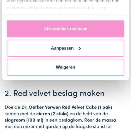
voor gepersonaliseerde content of aanbiedingen op hun
platforms. Als je hiermee akkoord gaat, klik je op
"Cookies accepteren". Je toestemming omvat ook
1. Voorbereiden
uitdrukkelijk een eventuele gegevensoverdracht naar de
Verenigde Staten in de zin van artikel 49 AVG. Raadpleeg
Alle cookies toestaan
ons
privacybeleid
voor gedetailleerde informatie. Hier
Haal de bakplaat uit de oven en leg hier bakpapier
vind je ook meer informatie over gegevensoverdracht
op. Verwarm de oven voor (elektrisch 180°C /
Aanpassen
hetelucht 160°C).
naar technology providers en partners in de Verenigde
Staten. Je kunt op elk moment van gedachten
.
veranderen en je toestemming intrekken.
Weigeren
2. Red velvet beslag maken
Doe de
Dr. Oetker Verwen Red Velvet Cake (1 pak)
samen met de
eieren (2 stuks)
en de helft van de
slagroom (100 ml)
in een beslagkom. Roer de massa
met een mixer met garden op de laagste stand tot