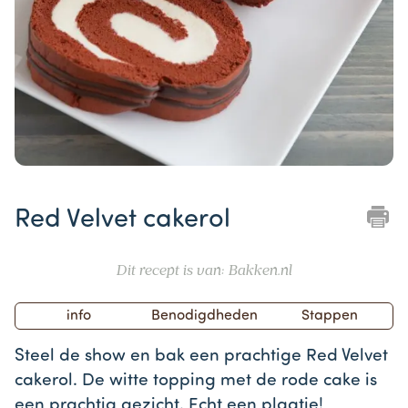
Item
1
Red Velvet cakerol
of
1
Dit recept is van: Bakken.nl
info
Benodigdheden
Stappen
Steel de show en bak een prachtige Red Velvet
cakerol. De witte topping met de rode cake is
een prachtig gezicht. Echt een plaatje!