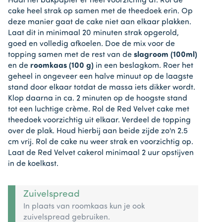
Haal het bakpapier er heel voorzichtig af. Rol de
cake heel strak op samen met de theedoek erin. Op
deze manier gaat de cake niet aan elkaar plakken.
Laat dit in minimaal 20 minuten strak opgerold,
goed en volledig afkoelen. Doe de mix voor de
topping samen met de rest van de
slagroom (100ml)
en de
roomkaas (100 g)
in een beslagkom. Roer het
geheel in ongeveer een halve minuut op de laagste
stand door elkaar totdat de massa iets dikker wordt.
Klop daarna in ca. 2 minuten op de hoogste stand
tot een luchtige crème. Rol de Red Velvet cake met
theedoek voorzichtig uit elkaar. Verdeel de topping
over de plak. Houd hierbij aan beide zijde zo'n 2.5
cm vrij. Rol de cake nu weer strak en voorzichtig op.
Laat de Red Velvet cakerol minimaal 2 uur opstijven
in de koelkast.
Zuivelspread
In plaats van roomkaas kun je ook
zuivelspread gebruiken.