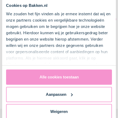
Cookies op Bakken.nl
We zouden het fijn vinden als je ermee instemt dat wij en
onze partners cookies en vergelijkbare technologieën
mogen gebruiken om te begrijpen hoe je onze website
gebruikt. Hierdoor kunnen wij je gebruikersgedrag beter
begrijpen en onze website hierop afstemmen. Verder
willen wij en onze partners deze gegevens gebruiken
voor gepersonaliseerde content of aanbiedingen op hun
platforms. Als je hiermee akkoord gaat, klik je op
"Cookies accepteren". Je toestemming omvat ook
30 min.
0
15 
uitdrukkelijk een eventuele gegevensoverdracht naar de
Halloween koekjes Bloem eieren suiker
Hartig
Verenigde Staten in de zin van artikel 49 AVG. Raadpleeg
Alle cookies toestaan
kleurstof rood poedersuiker
ons
privacybeleid
voor gedetailleerde informatie. Hier
vind je ook meer informatie over gegevensoverdracht
Item
Aanpassen
naar technology providers en partners in de Verenigde
Meer thuisbakkers recepten
1
Staten. Je kunt op elk moment van gedachten
of
veranderen en je toestemming intrekken.
10
Weigeren