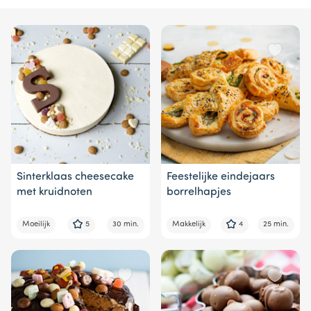
9
Sinterklaas cheesecake
Feestelijke eindejaars
met kruidnoten
borrelhapjes
Moeilijk
5
30 min.
Makkelijk
4
25 min.