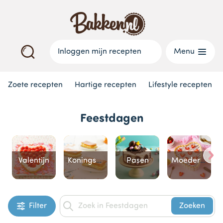
Inloggen mijn recepten
Menu
Zoete recepten
Hartige recepten
Lifestyle recepten
Feestdagen
Valentijn
Koningsdag
Pasen
Moederdag
Item
Filter
Zoeken
1
of