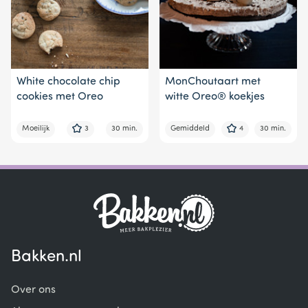
White chocolate chip
MonChoutaart met
cookies met Oreo
witte Oreo® koekjes
Moeilijk
3
30 min.
Gemiddeld
4
30 min.
Bakken.nl
Over ons