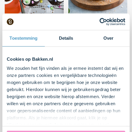
Uiltjes cupcakes
Red Velvet taart met
sneeuwpoppen
Toestemming
Details
Over
Makkelijk
4
20 min.
Moeilijk
0
40 min.
Cookies op Bakken.nl
We zouden het fijn vinden als je ermee instemt dat wij en
onze partners cookies en vergelijkbare technologieën
mogen gebruiken om te begrijpen hoe je onze website
gebruikt. Hierdoor kunnen wij je gebruikersgedrag beter
begrijpen en onze website hierop afstemmen. Verder
willen wij en onze partners deze gegevens gebruiken
voor gepersonaliseerde content of aanbiedingen op hun
Paas cupcakes
Oreo® cheesecake
platforms. Als je hiermee akkoord gaat, klik je op
"Cookies accepteren". Je toestemming omvat ook
Moeilijk
4
15 min.
Gemiddeld
3
30 min.
uitdrukkelijk een eventuele gegevensoverdracht naar de