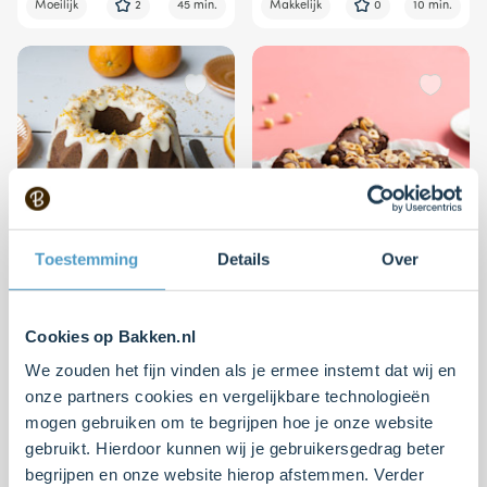
Moeilijk
2
45 min.
Makkelijk
0
10 min.
Toestemming
Details
Over
Kruidcake tulband met
Hazelnoot brownies
sinaasappelglazuur
Cookies op Bakken.nl
Moeilijk
4
15 min.
Makkelijk
4
10 min.
We zouden het fijn vinden als je ermee instemt dat wij en
onze partners cookies en vergelijkbare technologieën
mogen gebruiken om te begrijpen hoe je onze website
gebruikt. Hierdoor kunnen wij je gebruikersgedrag beter
begrijpen en onze website hierop afstemmen. Verder