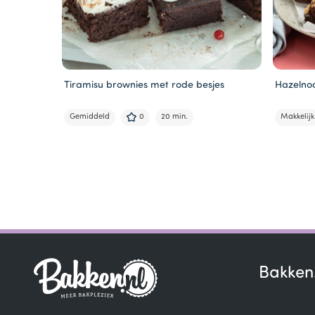
Tiramisu brownies met rode besjes
Hazelno
Gemiddeld
0
20 min.
Makkelijk
Item
1
of
5
Bakken