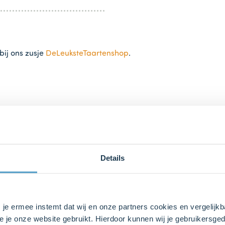
bij ons zusje
DeLeuksteTaartenshop
.
Details
reerde randen van de bakvorm naar beneden. Zorg dat de
bot
isch 175°C / hetelucht 175°C).
s je ermee instemt dat wij en onze partners cookies en vergelij
e je onze website gebruikt. Hierdoor kunnen wij je gebruikersged