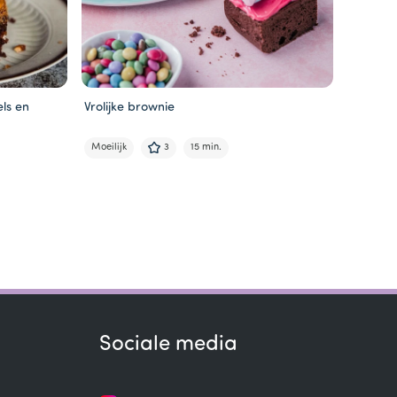
ls en
Vrolijke brownie
Rocky R
Moeilijk
3
15 min.
Moeilijk
Sociale media