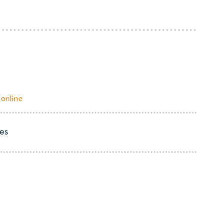
 online
es