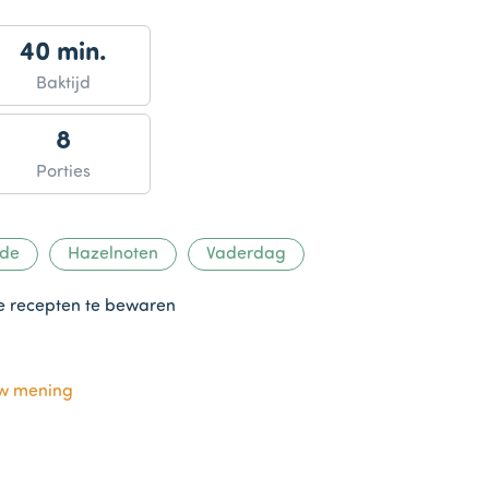
40 min.
Baktijd
8
Porties
ade
Hazelnoten
Vaderdag
te recepten te bewaren
uw mening