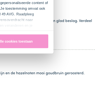
gepersonaliseerde content of
". Je toestemming omvat ook
el 49 AVG. Raadpleeg
evensoverdracht naar
ut op de middelste stand tot een glad beslag. Verdeel
en veranderen en je
lle cookies toestaan
zijn en de hazelnoten mooi goudbruin geroosterd.