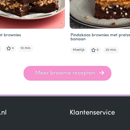
ot brownies
Pindakaas brownies met pretze
banaan
4
10 min.
Moeilijk
0
20 min.
Meer brownie recepten
.nl
Klantenservice