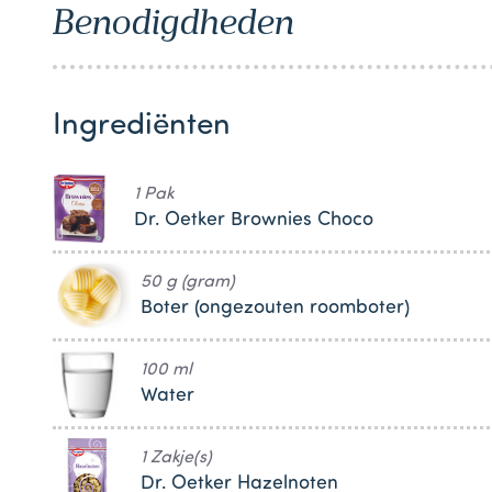
Benodigdheden
1
Ingrediënten
1 Pak
Dr. Oetker Brownies Choco
50 g (gram)
Boter (ongezouten roomboter)
100 ml
Water
1 Zakje(s)
Dr. Oetker Hazelnoten