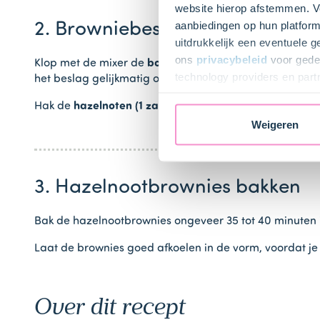
website hierop afstemmen. Ve
aanbiedingen op hun platform
2. Browniebeslag maken
uitdrukkelijk een eventuele 
ons
privacybeleid
voor gedet
Klop met de mixer de
boter
los in een beslagkom. Voeg
technology providers en part
het beslag gelijkmatig over de brownievorm.
toestemming intrekken.
Hak de
hazelnoten (1 zakje)
in grove stukken en verdee
Weigeren
3. Hazelnootbrownies bakken
Bak de hazelnootbrownies ongeveer 35 tot 40 minuten i
Laat de brownies goed afkoelen in de vorm, voordat je 
Over dit recept