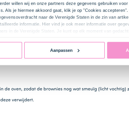
rder willen wij en onze partners deze gegevens gebruiken voor 
s. Als je hiermee akkoord gaat, klik je op "Cookies accepteren
gegevensoverdracht naar de Verenigde Staten in de zin van artik
ailleerde informatie. Hier vind je ook meer informatie over geg
 de
bakmix
en het
water (100 ml)
toe en mix het geheel 1 minu
ners in de Verenigde Staten. Je kunt op elk moment van gedacht
l de gehakte hazelnoten over het browniebeslag.
Aanpassen
A
n de oven, zodat de brownies nog wat smeuïg (licht vochtig) 
deze verwijdert.