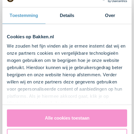
Toestemming
Details
Over
Cookies op Bakken.nl
We zouden het fijn vinden als je ermee instemt dat wij en
onze partners cookies en vergelijkbare technologieën
Roomboter-bladerdeeg
Tarte tatin met witlof en
mogen gebruiken om te begrijpen hoe je onze website
hoorntjes met vers fruit
peer
gebruikt. Hierdoor kunnen wij je gebruikersgedrag beter
begrijpen en onze website hierop afstemmen. Verder
Erg moeilijk
5
20 min.
Moeilijk
0
30 min.
willen wij en onze partners deze gegevens gebruiken
voor gepersonaliseerde content of aanbiedingen op hun
platforms. Als je hiermee akkoord gaat, klik je op
"Cookies accepteren". Je toestemming omvat ook
uitdrukkelijk een eventuele gegevensoverdracht naar de
Verenigde Staten in de zin van artikel 49 AVG. Raadpleeg
Alle cookies toestaan
ons
privacybeleid
voor gedetailleerde informatie. Hier
vind je ook meer informatie over gegevensoverdracht