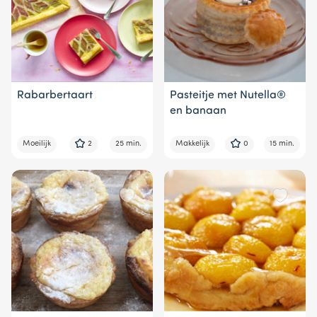
Rabarbertaart
Pasteitje met Nutella®
en banaan
Moeilijk
2
25 min.
Makkelijk
0
15 min.