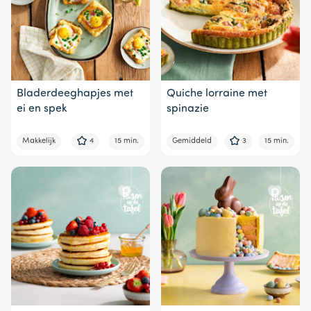
Bladerdeeghapjes met
Quiche lorraine met
ei en spek
spinazie
Makkelijk
4
15 min.
Gemiddeld
3
15 min.