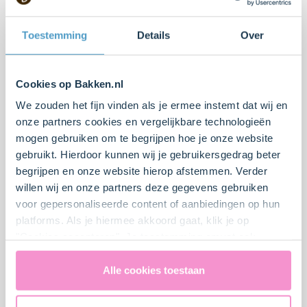
Toestemming
Details
Over
Cookies op Bakken.nl
We zouden het fijn vinden als je ermee instemt dat wij en
onze partners cookies en vergelijkbare technologieën
mogen gebruiken om te begrijpen hoe je onze website
Paas bananenbrood
Kokosmakronen nestjes
gebruikt. Hierdoor kunnen wij je gebruikersgedrag beter
begrijpen en onze website hierop afstemmen. Verder
Gemiddeld
4
45 min.
Makkelijk
4
10 min.
willen wij en onze partners deze gegevens gebruiken
voor gepersonaliseerde content of aanbiedingen op hun
platforms. Als je hiermee akkoord gaat, klik je op
"Cookies accepteren". Je toestemming omvat ook
uitdrukkelijk een eventuele gegevensoverdracht naar de
Verenigde Staten in de zin van artikel 49 AVG. Raadpleeg
Alle cookies toestaan
ons
privacybeleid
voor gedetailleerde informatie. Hier
vind je ook meer informatie over gegevensoverdracht