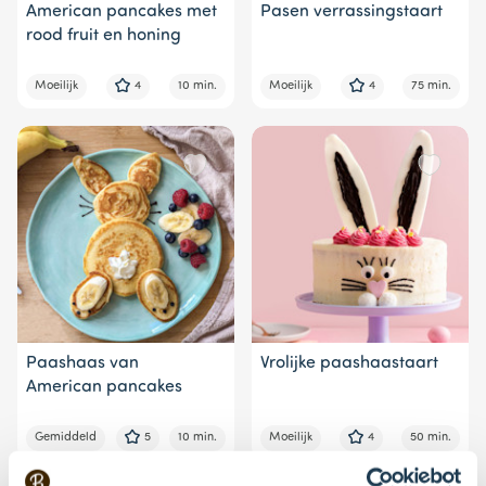
American pancakes met
Pasen verrassingstaart
rood fruit en honing
Moeilijk
4
10 min.
Moeilijk
4
75 min.
Paashaas van
Vrolijke paashaastaart
American pancakes
Gemiddeld
5
10 min.
Moeilijk
4
50 min.