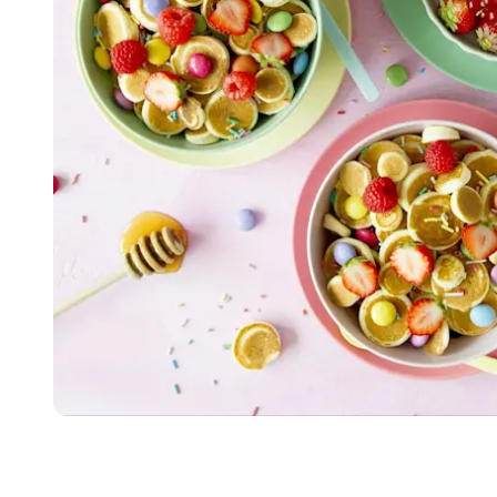
Item
1
of