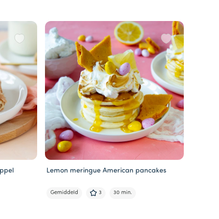
ppel
Lemon meringue American pancakes
Gemiddeld
3
30 min.