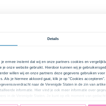
Details
s je ermee instemt dat wij en onze partners cookies en vergelij
bij ons zusje
DeLeuksteTaartenshop
.
e je onze website gebruikt. Hierdoor kunnen wij je gebruikersged
rder willen wij en onze partners deze gegevens gebruiken voor 
s. Als je hiermee akkoord gaat, klik je op "Cookies accepteren
gegevensoverdracht naar de Verenigde Staten in de zin van artik
ailleerde informatie. Hier vind je ook meer informatie over geg
ners in de Verenigde Staten. Je kunt op elk moment van gedacht