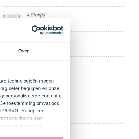
4 Stuk(s)
Bakje
2 Stuk(s)
Lepel
Over
kbare technologieën mogen
rag beter begrijpen en onze
gepersonaliseerde content of
". Je toestemming omvat ook
el 49 AVG. Raadpleeg
evensoverdracht naar
en veranderen en je