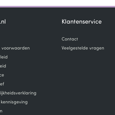
.nl
Klantenservice
Contact
 voorwaarden
Veelgestelde vragen
leid
eid
ce
ef
ijkheidsverklaring
e kennisgeving
m