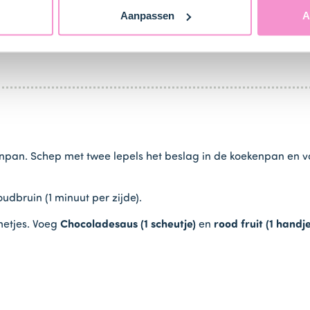
Aanpassen
A
1 pak)
in een beslagkom en voeg de
melk (300 ml)
en
eieren (
npan. Schep met twee lepels het beslag in de koekenpan en v
dbruin (1 minuut per zijde).
metjes. Voeg
Chocoladesaus (1 scheutje)
en
rood fruit (1 handj