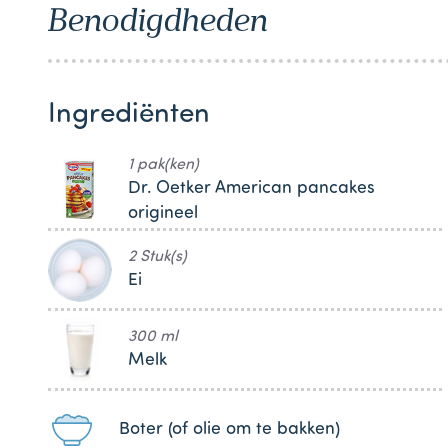
Benodigdheden
1
Ingrediënten
1 pak(ken)
Dr. Oetker American pancakes
origineel
2 Stuk(s)
Ei
300 ml
Melk
Boter (of olie om te bakken)