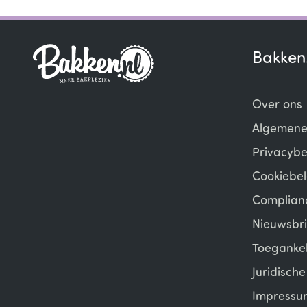
1
of
4
Bakken
Over ons
Algemene
Privacybe
Cookiebel
Complian
Nieuwsbri
Toegankel
Juridisch
Impressu