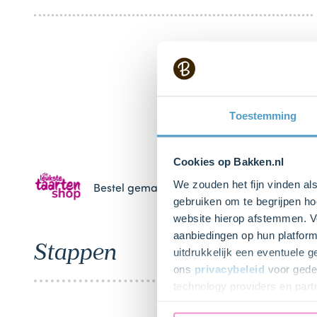
Toestemming
Cookies op Bakken.nl
We zouden het fijn vinden al
Bestel gemakkelijk en snel je bakproducten 
gebruiken om te begrijpen ho
website hierop afstemmen. Ve
aanbiedingen op hun platform
Stappen
uitdrukkelijk een eventuele 
ons
privacybeleid
voor gedet
technology providers en part
toestemming intrekken.