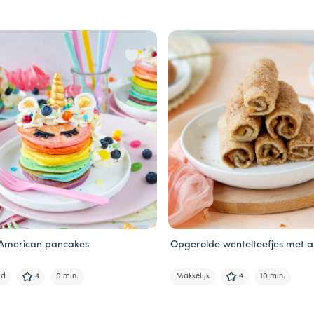
 American pancakes
Opgerolde wentelteefjes met a
ld
4
0 min.
Makkelijk
4
10 min.