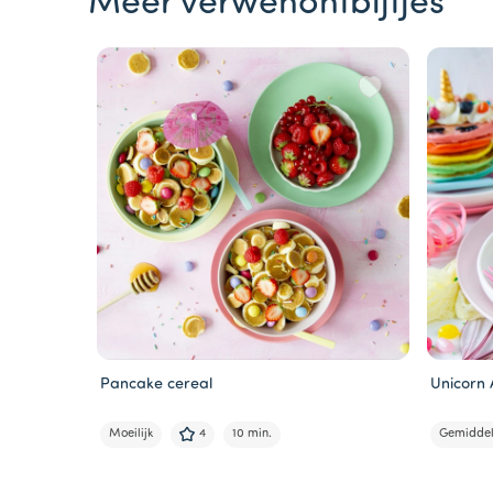
Meer verwenontbijtjes
Pancake cereal
Unicorn
Moeilijk
4
10 min.
Gemidde
Item