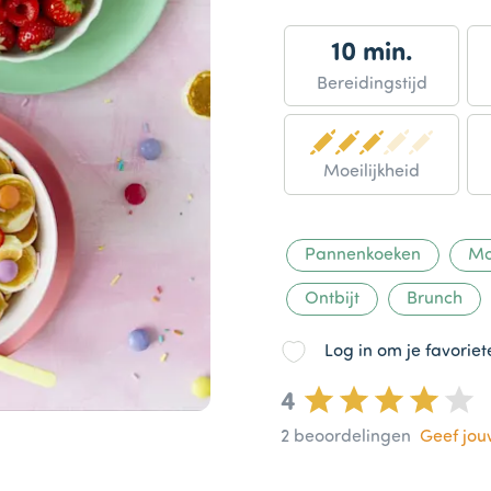
10 min.
Bereidingstijd
Moeilijkheid
Pannenkoeken
Mo
Ontbijt
Brunch
Log in om je favorie
4
2
beoordelingen
Geef jo