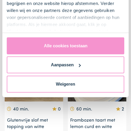
begrijpen en onze website hierop afstemmen. Verder
willen wij en onze partners deze gegevens gebruiken
30 min.
0
15 min.
3
voor gepersonaliseerde content of aanbiedingen op hun
Gezonde
Goddelijke wafels
platforms. Als je hiermee akkoord gaat, klik je op
Herfstkwarktaart
"Cookies accepteren". Je toestemming omvat ook
uitdrukkelijk een eventuele gegevensoverdracht naar de
Verenigde Staten in de zin van artikel 49 AVG. Raadpleeg
Alle cookies toestaan
ons
privacybeleid
voor gedetailleerde informatie. Hier
vind je ook meer informatie over gegevensoverdracht
Aanpassen
naar technology providers en partners in de Verenigde
Staten. Je kunt op elk moment van gedachten
veranderen en je toestemming intrekken.
Weigeren
40 min.
0
60 min.
2
Glutenvrije slof met
Frambozen taart met
topping van witte
lemon curd en witte