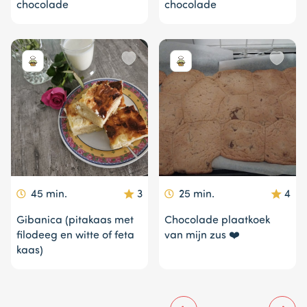
chocolade
chocolade
45 min.
3
25 min.
4
Gibanica (pitakaas met
Chocolade plaatkoek
filodeeg en witte of feta
van mijn zus ❤️
kaas)