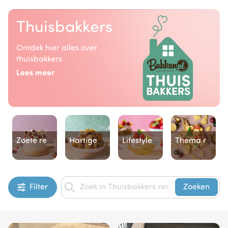
Thuisbakkers
Ontdek hier alles over
thuisbakkers
Lees meer
Zoete recepten
Hartige recepten
Lifestyle recepten
Thema recepten
Item
Filter
Zoeken
1
of
4