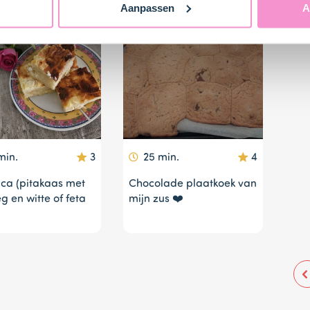
Aanpassen
A
min.
3
25 min.
4
ca (pitakaas met
Chocolade plaatkoek van
eg en witte of feta
mijn zus ❤️