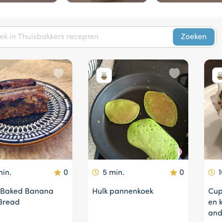
Zoeken
min.
0
5 min.
0
1
 Baked Banana
Hulk pannenkoek
Cup
Bread
en 
and