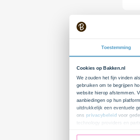
Toestemming
Cookies op Bakken.nl
We zouden het fijn vinden al
gebruiken om te begrijpen ho
website hierop afstemmen. Ve
30 
aanbiedingen op hun platform
Gezon
uitdrukkelijk een eventuele 
Herfst
ons
privacybeleid
voor gedet
technology providers en part
toestemming intrekken.