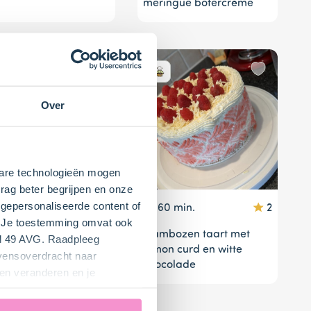
meringue botercrème
Over
kbare technologieën mogen
rag beter begrijpen en onze
gepersonaliseerde content of
40 min.
0
60 min.
2
". Je toestemming omvat ook
envrije slof met
Frambozen taart met
el 49 AVG. Raadpleeg
ping van witte
lemon curd en witte
evensoverdracht naar
colade
chocolade
en veranderen en je