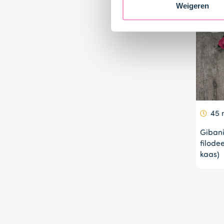
Weigeren
45 
Gibani
filode
kaas)