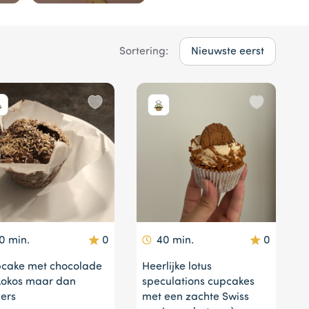
Sortering:
0 min.
0
40 min.
0
cake met chocolade
Heerlijke lotus
kokos maar dan
speculations cupcakes
ers
met een zachte Swiss