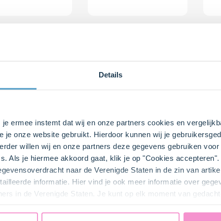
Details
s je ermee instemt dat wij en onze partners cookies en vergelij
e je onze website gebruikt. Hierdoor kunnen wij je gebruikersged
rder willen wij en onze partners deze gegevens gebruiken voor 
min.
0
15 min.
3
s. Als je hiermee akkoord gaat, klik je op "Cookies accepteren
de
Goddelijke wafels
Glut
gegevensoverdracht naar de Verenigde Staten in de zin van artik
kwarktaart
top
ailleerde informatie. Hier vind je ook meer informatie over geg
cho
ners in de Verenigde Staten. Je kunt op elk moment van gedacht