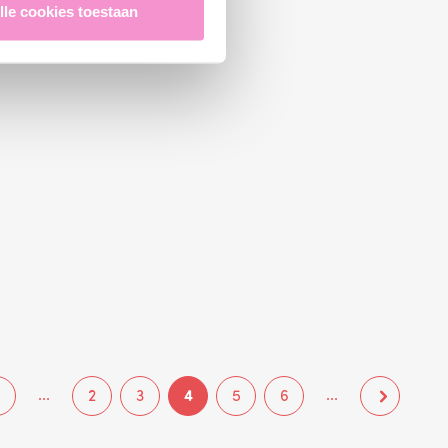
lle cookies toestaan
...
...
2
3
4
5
6