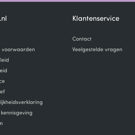
.nl
Klantenservice
Contact
 voorwaarden
Veelgestelde vragen
leid
eid
ce
ef
ijkheidsverklaring
e kennisgeving
m