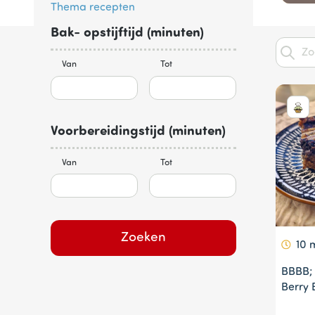
Thema recepten
Bak- opstijftijd (minuten)
Item
1
of
Van
Tot
4
Voorbereidingstijd (minuten)
Van
Tot
Zoeken
10 
BBBB;
Berry 