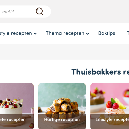
style recepten
Thema recepten
Baktips
Thuisbakkers r
ete recepten
Hartige recepten
Lifestyle recept