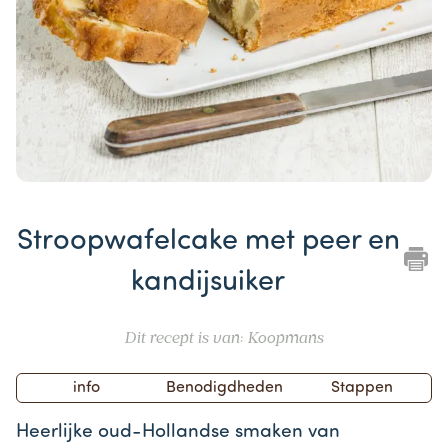
Item
1
Stroopwafelcake met peer en
of
1
kandijsuiker
Dit recept is van: Koopmans
info
Benodigdheden
Stappen
Heerlijke oud-Hollandse smaken van