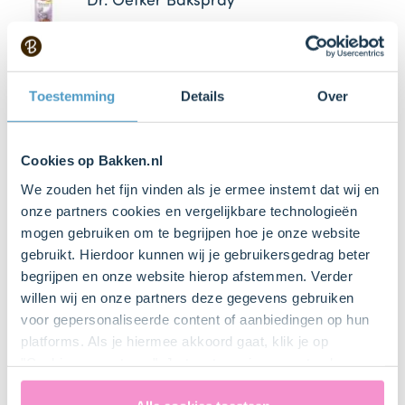
Dr. Oetker Bakspray
Mengkom
Bestel dit product online
Toestemming
Details
Over
Mixer met gardes
Cookies op Bakken.nl
We zouden het fijn vinden als je ermee instemt dat wij en
onze partners cookies en vergelijkbare technologieën
mogen gebruiken om te begrijpen hoe je onze website
Bestel gemakkelijk en snel je bakproducten
gebruikt. Hierdoor kunnen wij je gebruikersgedrag beter
bij ons zusje
DeLeuksteTaartenshop
.
begrijpen en onze website hierop afstemmen. Verder
willen wij en onze partners deze gegevens gebruiken
voor gepersonaliseerde content of aanbiedingen op hun
Stappen
platforms. Als je hiermee akkoord gaat, klik je op
"Cookies accepteren". Je toestemming omvat ook
uitdrukkelijk een eventuele gegevensoverdracht naar de