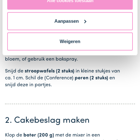
Verenigde Staten in de zin van artikel 49 AVG. Raadpleeg
Alle cookies toestaan
ons
privacybeleid
voor gedetailleerde informatie. Hier
1. Voorbereiden
vind je ook meer informatie over gegevensoverdracht
Aanpassen
naar technology providers en partners in de Verenigde
Plaats het rooster iets onder het midden van de oven
Staten. Je kunt op elk moment van gedachten
en verwarm de oven voor (elektrisch 160°C /
veranderen en je toestemming intrekken.
hetelucht 140°C).
Weigeren
Vet de cakevorm in met boter en bestuif met wat
bloem, of gebruik een bakspray.
Snijd de
stroopwafels (2 stuks)
in kleine stukjes van
ca. 1 cm. Schil de (Conference)
peren (2 stuks)
en
snijd deze in partjes.
2. Cakebeslag maken
Klop de
boter (200 g)
met de mixer in een