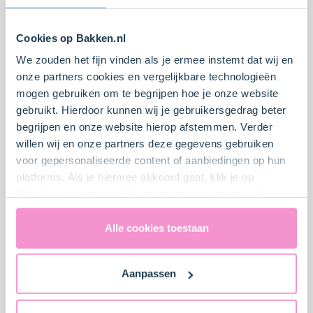
40 min.
5
20 min.
4
Cookies op Bakken.nl
Het liefdes cakeje
Speculaas plaat
We zouden het fijn vinden als je ermee instemt dat wij en
onze partners cookies en vergelijkbare technologieën
mogen gebruiken om te begrijpen hoe je onze website
gebruikt. Hierdoor kunnen wij je gebruikersgedrag beter
begrijpen en onze website hierop afstemmen. Verder
willen wij en onze partners deze gegevens gebruiken
voor gepersonaliseerde content of aanbiedingen op hun
platforms. Als je hiermee akkoord gaat, klik je op
"Cookies accepteren". Je toestemming omvat ook
uitdrukkelijk een eventuele gegevensoverdracht naar de
Verenigde Staten in de zin van artikel 49 AVG. Raadpleeg
Alle cookies toestaan
35 min.
0
30 min.
1
ons
privacybeleid
voor gedetailleerde informatie. Hier
Beequip's Rotterdams
Bokkenpootjestaart met
vind je ook meer informatie over gegevensoverdracht
Aanpassen
Havenwater Cheesecake
advocaat
naar technology providers en partners in de Verenigde
Staten. Je kunt op elk moment van gedachten
veranderen en je toestemming intrekken.