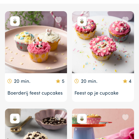
4
20 min.
5
20 min.
4
Boerderij feest cupcakes
Feest op je cupcake