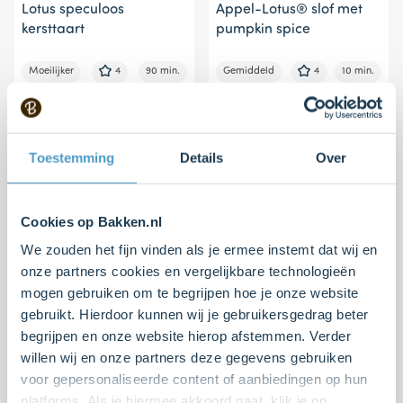
Lotus speculoos
Appel-Lotus® slof met
kersttaart
pumpkin spice
Moeilijker
4
90 min.
Gemiddeld
4
10 min.
Toestemming
Details
Over
Cookies op Bakken.nl
We zouden het fijn vinden als je ermee instemt dat wij en
onze partners cookies en vergelijkbare technologieën
mogen gebruiken om te begrijpen hoe je onze website
Brownies met speculoos
Speculoos® cheesecake
gebruikt. Hierdoor kunnen wij je gebruikersgedrag beter
begrijpen en onze website hierop afstemmen. Verder
Makkelijk
4
20 min.
Makkelijk
3
20 min.
willen wij en onze partners deze gegevens gebruiken
voor gepersonaliseerde content of aanbiedingen op hun
platforms. Als je hiermee akkoord gaat, klik je op