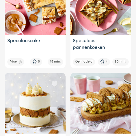
Speculooscake
Speculoos
pannenkoeken
Moeilijk
5
15 min.
Gemiddeld
4
30 min.