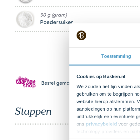
50 g (gram)
Poedersuiker
Toestemming
Cookies op Bakken.nl
Bestel gemakkelijk en snel je bakproducten 
We zouden het fijn vinden al
gebruiken om te begrijpen ho
website hierop afstemmen. Ve
Stappen
aanbiedingen op hun platform
uitdrukkelijk een eventuele 
ons
privacybeleid
voor gedet
technology providers en part
toestemming intrekken.