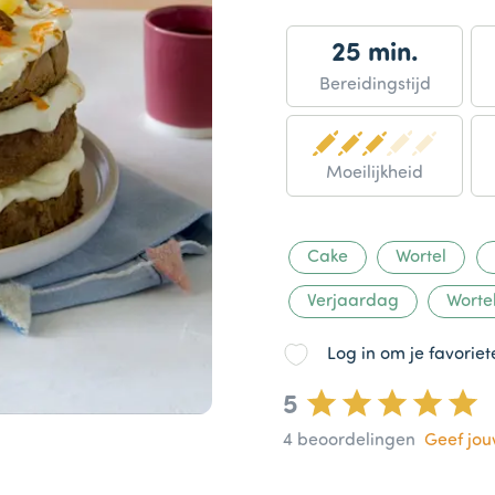
25 min.
Bereidingstijd
Moeilijkheid
Cake
Wortel
Verjaardag
Worte
Log in om je favorie
5
4
beoordelingen
Geef jo