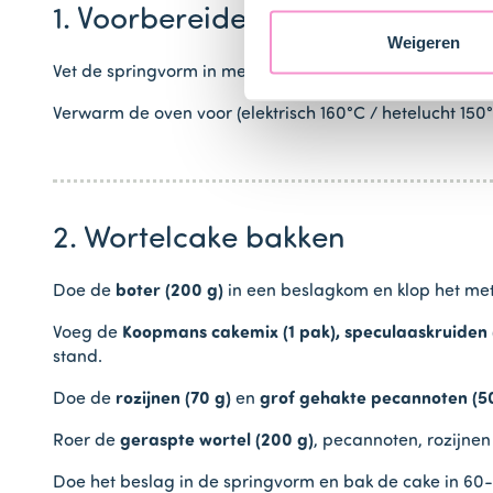
1. Voorbereiden
Weigeren
Vet de springvorm in met bakspray of boter en bestuif
Verwarm de oven voor (elektrisch 160°C / hetelucht 150°
2. Wortelcake bakken
Doe de
boter (200 g)
in een beslagkom en klop het met
Voeg de
Koopmans cakemix (1 pak), speculaaskruiden (
stand.
Doe de
rozijnen (70 g)
en
grof gehakte pecannoten (5
Roer de
geraspte wortel (200 g)
, pecannoten, rozijne
Doe het beslag in de springvorm en bak de cake in 60