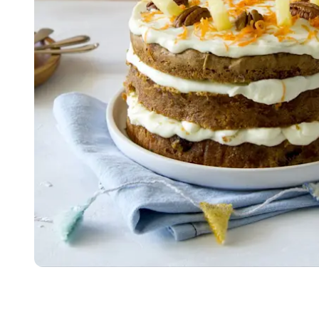
Item
1
of