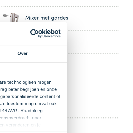
Mixer met gardes
Broodmes
Over
kbare technologieën mogen
rag beter begrijpen en onze
gepersonaliseerde content of
". Je toestemming omvat ook
el 49 AVG. Raadpleeg
evensoverdracht naar
en veranderen en je