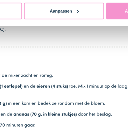
Aanpassen
A
 met een laagje bloem. Zorg dat alle ingrediënten goed op ka
C).
 de mixer zacht en romig.
1 eetlepel)
en de
eieren (4 stuks)
toe. Mix 1 minuut op de laa
0 g)
in een kom en bedek ze rondom met de bloem.
n en de
ananas (70 g, in kleine stukjes)
door het beslag.
-70 minuten gaar.