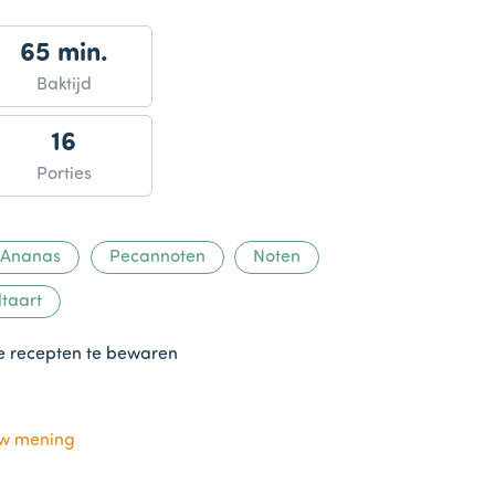
65 min.
Baktijd
16
Porties
Ananas
Pecannoten
Noten
ltaart
te recepten te bewaren
uw mening