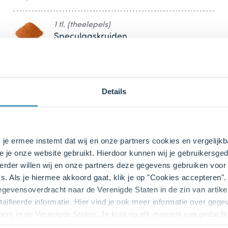
1 tl. (theelepels)
Speculaaskruiden
Details
bij ons zusje
DeLeuksteTaartenshop
.
s je ermee instemt dat wij en onze partners cookies en vergelij
e je onze website gebruikt. Hierdoor kunnen wij je gebruikersged
rder willen wij en onze partners deze gegevens gebruiken voor 
s. Als je hiermee akkoord gaat, klik je op "Cookies accepteren
gegevensoverdracht naar de Verenigde Staten in de zin van artik
ailleerde informatie. Hier vind je ook meer informatie over geg
ners in de Verenigde Staten. Je kunt op elk moment van gedacht