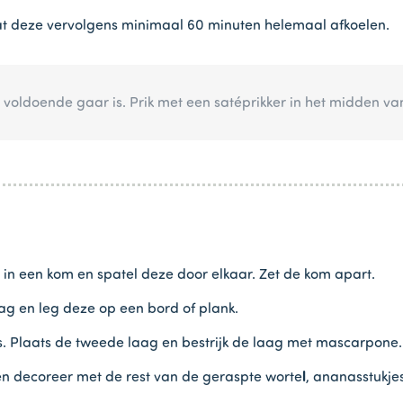
aat deze vervolgens minimaal 60 minuten helemaal afkoelen.
e voldoende gaar is. Prik met een satéprikker in het midden v
in een kom en spatel deze door elkaar. Zet de kom apart.
aag en leg deze op een bord of plank.
. Plaats de tweede laag en bestrijk de laag met mascarpone.
en decoreer met de rest van de geraspte worte
l
, ananasstukje