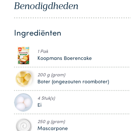
Benodigdheden
1
Ingrediënten
1 Pak
Koopmans Boerencake
200 g (gram)
Boter (ongezouten roomboter)
4 Stuk(s)
Ei
250 g (gram)
Mascarpone