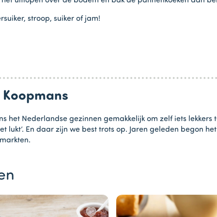
t het uitlopen over de bodem en bak de pannenkoeken aan be
iker, stroop, suiker of jam!
an Koopmans
s het Nederlandse gezinnen gemakkelijk om zelf iets lekkers 
et lukt’. En daar zijn we best trots op. Jaren geleden begon 
rmarkten.
en