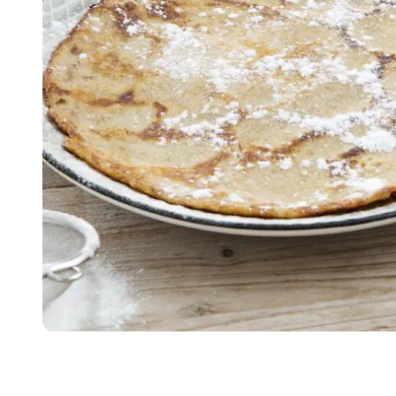
Item
1
of