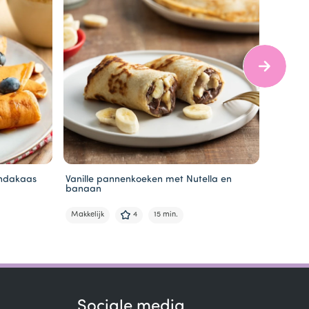
indakaas
Vanille pannenkoeken met Nutella en
Pannen
banaan
uienring
Makkelijk
4
15 min.
Makkelij
Sociale media