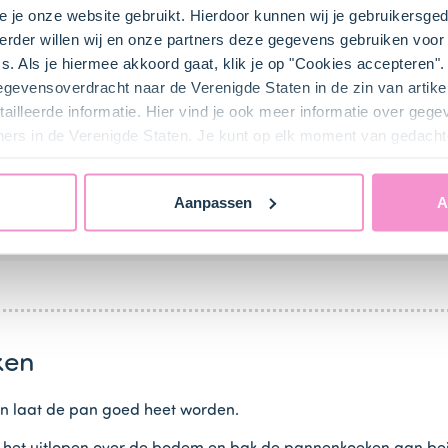
e je onze website gebruikt. Hierdoor kunnen wij je gebruikersged
ei maken
rder willen wij en onze partners deze gegevens gebruiken voor 
s. Als je hiermee akkoord gaat, klik je op "Cookies accepteren
in een mengkom en voeg de helft van de
melk (250 ml)
toe.
gegevensoverdracht naar de Verenigde Staten in de zin van artik
ailleerde informatie. Hier vind je ook meer informatie over geg
lad pannenkoekenbeslag.
ners in de Verenigde Staten. Je kunt op elk moment van gedacht
offiemelk (100 ml)
toe.
Aanpassen
A
 koffiemelk. Moet je aan jouw pannenkoek recept 4 eieren toe
ken
en laat de pan goed heet worden.