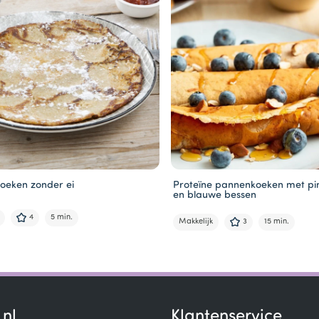
oeken zonder ei
Proteïne pannenkoeken met p
en blauwe bessen
4
5 min.
Makkelijk
3
15 min.
.nl
Klantenservice