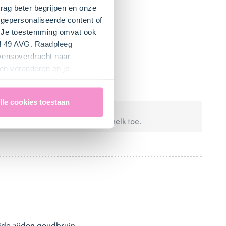
rag beter begrijpen en onze
gepersonaliseerde content of
". Je toestemming omvat ook
el 49 AVG. Raadpleeg
evensoverdracht naar
en veranderen en je
lle cookies toestaan
voegen? Voeg dan 100 ml koffiemelk toe.