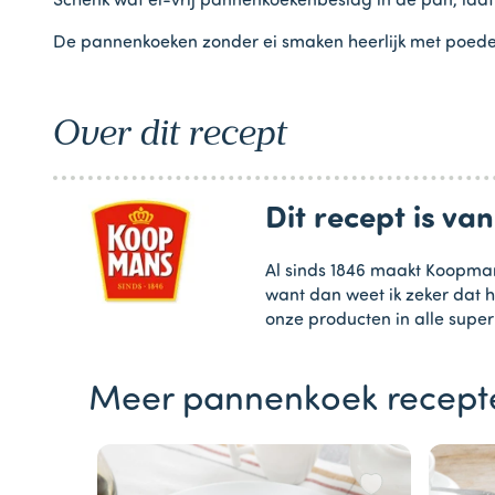
Schenk wat ei-vrij pannenkoekenbeslag in de pan, laa
De pannenkoeken zonder ei smaken heerlijk met poedersu
Over dit recept
Dit recept is v
Al sinds 1846 maakt Koopman
want dan weet ik zeker dat h
onze producten in alle supe
Meer pannenkoek recept