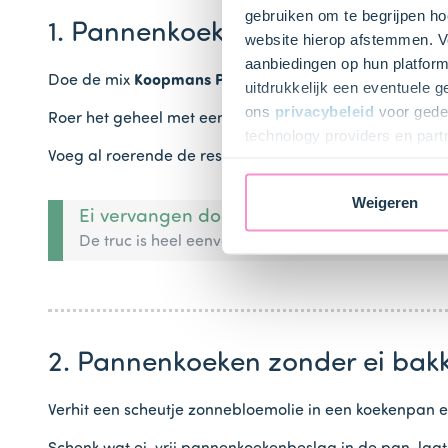
gebruiken om te begrijpen ho
1. Pannenkoekenbeslag zonder 
website hierop afstemmen. Ve
aanbiedingen op hun platform
Doe de mix
Koopmans Pannenkoeken Volkoren (1 pak)
uitdrukkelijk een eventuele 
ons
privacybeleid
voor gedet
Roer het geheel met een garde of een mixer tot een g
technology providers en part
Voeg al roerende de rest van de
melk (250 ml)
en de
k
toestemming intrekken.
Weigeren
Ei vervangen door koffiemelk
De truc is heel eenvoudig. Vervang 1 ei door 25 ml
2. Pannenkoeken zonder ei bak
Verhit een scheutje zonnebloemolie in een koekenpan 