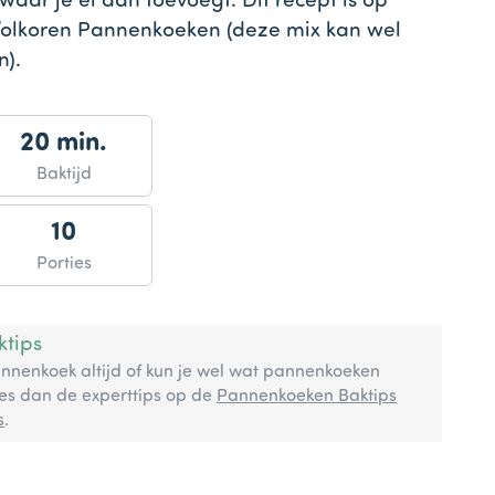
ar je ei aan toevoegt. Dit recept is op
olkoren Pannenkoeken (deze mix kan wel
n).
20 min.
Baktijd
10
Porties
tips
annenkoek altijd of kun je wel wat pannenkoeken
es dan de experttips op de
Pannenkoeken Baktips
s
.