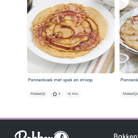
Pannenkoek met spek en stroop
Pannenk
Makkelijk
4
10 min.
Makkelijk
Item
1
of
6
Bakken