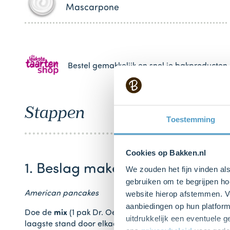
Mascarpone
Bestel gemakkelijk en snel je bakproducten 
Stappen
Toestemming
Cookies op Bakken.nl
1. Beslag maken
We zouden het fijn vinden al
gebruiken om te begrijpen ho
website hierop afstemmen. Ve
American pancakes
aanbiedingen op hun platform
Doe de
mix
(1 pak Dr. Oetker American Pancakes Origi
uitdrukkelijk een eventuele 
laagste stand door elkaar. Klop het beslag daarna 2 mi