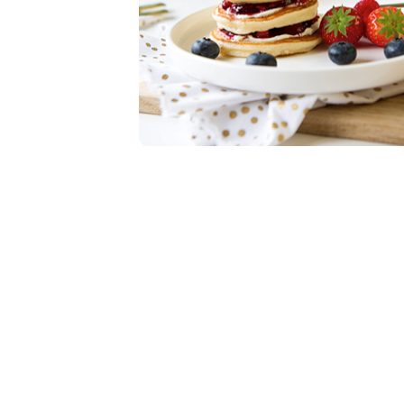
Item
1
of
1