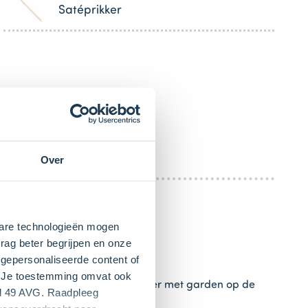
Satéprikker
Over
kbare technologieën mogen
rag beter begrijpen en onze
gepersonaliseerde content of
". Je toestemming omvat ook
stuks)
toe. Mix het met een mixer met garden op de
el 49 AVG. Raadpleeg