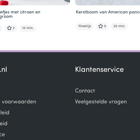
efjes met citroen en
Kerstboom van American panc
agroom
Moeilijk
5
20 min.
2
10 min.
.nl
Klantenservice
Contact
 voorwaarden
Veelgestelde vragen
leid
eid
ce