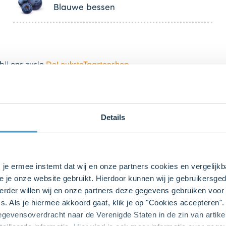
Blauwe bessen
bij ons zusje
DeLeuksteTaartenshop
.
Details
s je ermee instemt dat wij en onze partners cookies en vergelij
e je onze website gebruikt. Hierdoor kunnen wij je gebruikersged
rder willen wij en onze partners deze gegevens gebruiken voor 
s. Als je hiermee akkoord gaat, klik je op "Cookies accepteren
neel) in een beslagkom en voeg de
melk (300 ml)
en
eieren (2 
gegevensoverdracht naar de Verenigde Staten in de zin van artik
nuten op de hoogste stand tot een stevig, luchtig beslag.