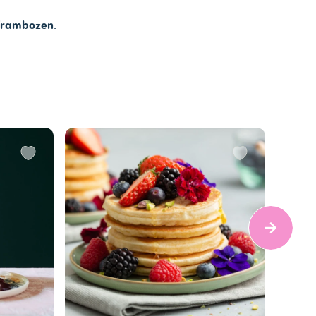
frambozen
.