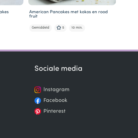
akes
American Pancakes met kokos en rood
Opgerol
fruit
Makkelij
Gemiddeld
5
10 min.
Sociale media
Instagram
Facebook
Pinterest