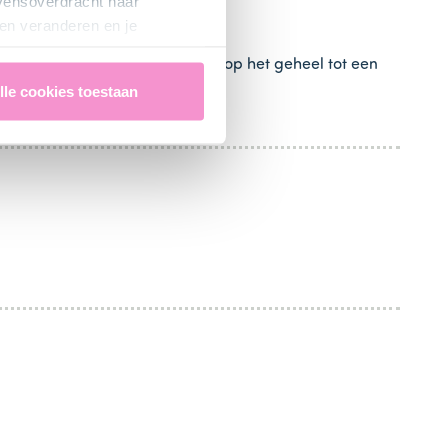
evensoverdracht naar
en veranderen en je
l)
en een
ei (1 stuks)
aan toe. Klop het geheel tot een
lle cookies toestaan