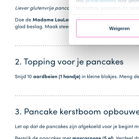
ons
privacybeleid
voor gedet
technology providers en part
Liever glutenvrije pancakes?
toestemming intrekken.
Doe de
Madame LouLou Pancakes en wafels mix (1 za
glad beslag. Maak steeds 5 bergjes van groot naar kle
Weigeren
2. Topping voor je pancakes
Snijd 10
aardbeien (1 handje)
in kleine blokjes. Meng d
3. Pancake kerstboom opbouw
Let op dat de pancakes zijn afgekoeld voor je begint me
Bestrijk de pancakes met
mascarpone (5 el)
. Verdeel 