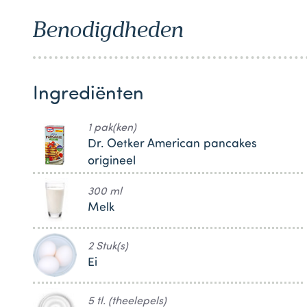
Benodigdheden
Ingrediënten
1 pak(ken)
Dr. Oetker American pancakes
origineel
300 ml
Melk
2 Stuk(s)
Ei
5 tl. (theelepels)