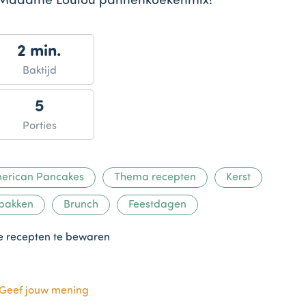
et Madame Loulou pannenkoekenmix!
2 min.
Baktijd
5
Porties
erican Pancakes
Thema recepten
Kerst
 bakken
Brunch
Feestdagen
te recepten te bewaren
Geef jouw mening