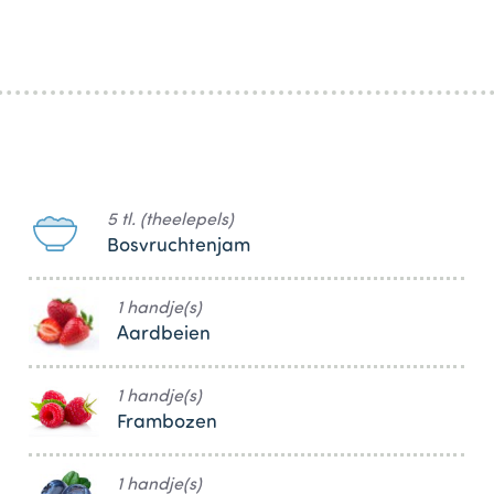
5 tl. (theelepels)
Bosvruchtenjam
1 handje(s)
Aardbeien
1 handje(s)
Frambozen
1 handje(s)