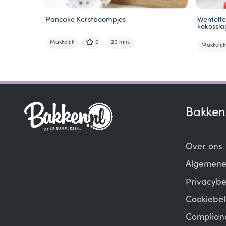
Pancake Kerstboompjes
Wentelte
kokossl
Makkelijk
0
20 min.
Makkelijk
Item
1
of
6
Bakken
Over ons
Algemene
Privacybe
Cookiebel
Complian