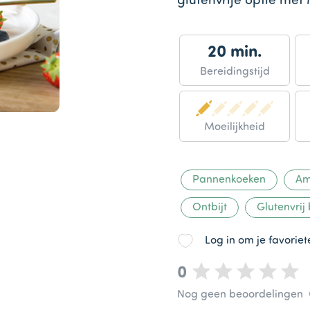
glutenvrije optie m
20 min.
Bereidingstijd
Moeilijkheid
Pannenkoeken
Am
Ontbijt
Glutenvrij
Log in om je favorie
0
Nog geen beoordelingen