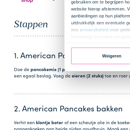
gebruiken om te begrijpen ho
website hierop afstemmen. Ve
aanbiedingen op hun platform
Stappen
uitdrukkelijk een eventuele 
ons
privacybeleid
voor gedet
technology providers en part
toestemming intrekken.
1. American Pancakebeslag ma
Weigeren
Doe de
pancakemix (1 pak Dr. Oetker American Panca
een egaal beslag. Voeg de
eieren (2 stuks)
toe en roer 
2. American Pancakes bakken
Verhit een
klontje boter
of een scheutje olie in de koe
pannenkoeken aan beide zijden goudbruin. Maak een m