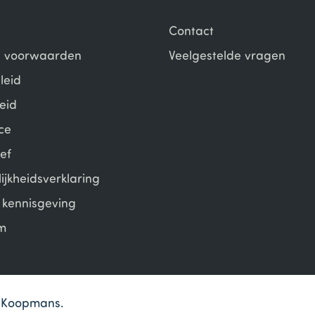
Contact
 voorwaarden
Veelgestelde vragen
leid
eid
ce
ef
ijkheidsverklaring
e kennisgeving
m
en Koopmans.