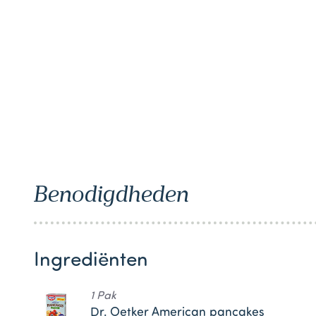
1
Benodigdheden
Ingrediënten
1 Pak
Dr. Oetker American pancakes