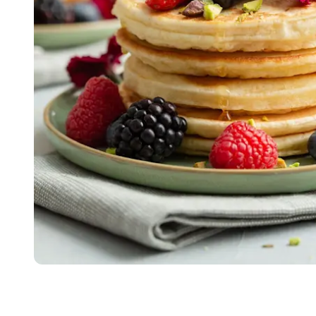
Item
1
of