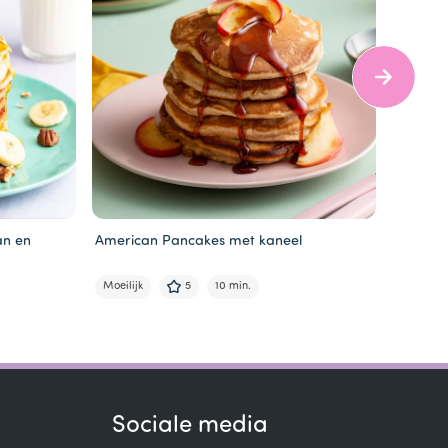
an en
American Pancakes met kaneel
America
cookie 
Moeilijk
5
10 min.
Moeilijk
Sociale media