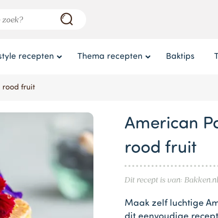
style recepten
Thema recepten
Baktips
rood fruit
American Pa
rood fruit
Dit recept is van: Bakken.n
Maak zelf luchtige Am
dit eenvoudige recept