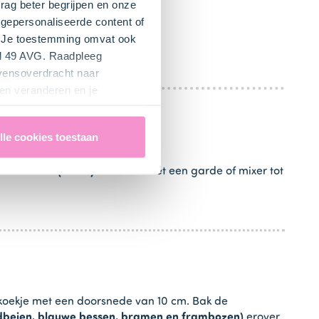
rag beter begrijpen en onze
gepersonaliseerde content of
". Je toestemming omvat ook
el 49 AVG. Raadpleeg
evensoverdracht naar
en veranderen en je
lle cookies toestaan
n
kokosmelk (50 ml)
toe. Roer met een garde of mixer tot
nkoekje met een doorsnede van 10 cm. Bak de
rdbeien, blauwe bessen, bramen en frambozen)
erover.