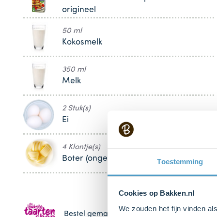
origineel
50 ml
Kokosmelk
350 ml
Melk
2 Stuk(s)
Ei
4 Klontje(s)
Boter (ongezouten roomboter)
Toestemming
Cookies op Bakken.nl
We zouden het fijn vinden al
Bestel gemakkelijk en snel je bakproducten 