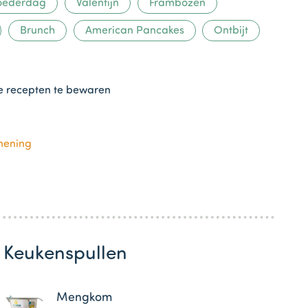
ederdag
Valentijn
Frambozen
Brunch
American Pancakes
Ontbijt
te recepten te bewaren
mening
Keukenspullen
Mengkom