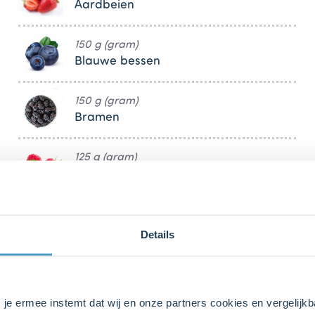
Aardbeien
150 g (gram)
Blauwe bessen
150 g (gram)
Bramen
125 g (gram)
Frambozen
50 g (gram)
Pistachenoten
Details
s je ermee instemt dat wij en onze partners cookies en vergelij
bij ons zusje
DeLeuksteTaartenshop
.