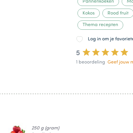
Pannenkoeken
Mo
Kokos
Rood fruit
Thema recepten
Log in om je favorie
5
1
beoordeling
Geef jouw 
250 g (gram)