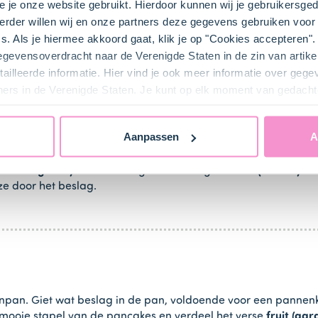
e je onze website gebruikt. Hierdoor kunnen wij je gebruikersged
rder willen wij en onze partners deze gegevens gebruiken voor 
s. Als je hiermee akkoord gaat, klik je op "Cookies accepteren
gegevensoverdracht naar de Verenigde Staten in de zin van artik
ailleerde informatie. Hier vind je ook meer informatie over geg
ners in de Verenigde Staten. Je kunt op elk moment van gedacht
ken
Aanpassen
A
kes Origineel)
in een beslagkom en voeg de
melk (350 ml)
e
ze door het beslag.
kenpan. Giet wat beslag in de pan, voldoende voor een panne
ooie stapel van de pancakes en verdeel het verse
fruit (aa