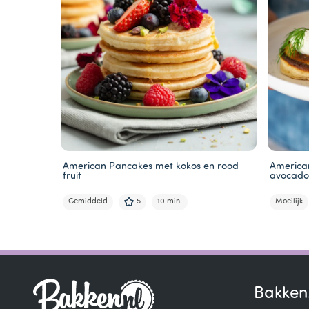
American Pancakes met kokos en rood
America
fruit
avocad
Gemiddeld
5
10 min.
Moeilijk
Item
1
of
5
Bakken