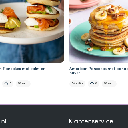
n Pancakes met zalm en
American Pancakes met bana
o
haver
5
10 min.
Moeilijk
0
10 min.
.nl
Klantenservice