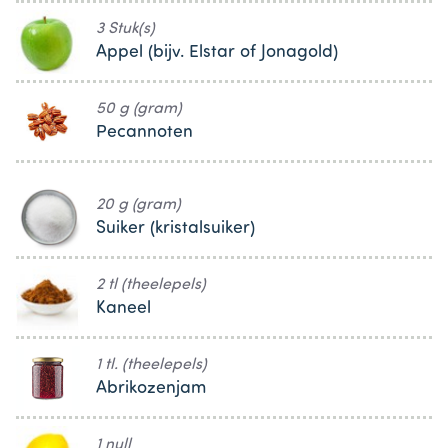
3 Stuk(s)
Appel (bijv. Elstar of Jonagold)
50 g (gram)
Pecannoten
20 g (gram)
Suiker (kristalsuiker)
2 tl (theelepels)
Kaneel
1 tl. (theelepels)
Abrikozenjam
1 null