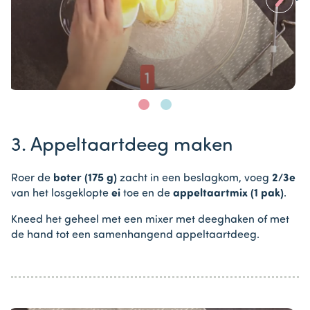
Item
1
3. Appeltaartdeeg maken
of
2
Roer de
boter (175 g)
zacht in een beslagkom, voeg
2/3e
van het losgeklopte
ei
toe en de
appeltaartmix (1 pak)
.
Kneed het geheel met een mixer met deeghaken of met
de hand tot een samenhangend appeltaartdeeg.