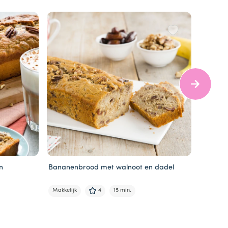
n
Bananenbrood met walnoot en dadel
Intens 
Makkelijk
4
15 min.
Moeilijk