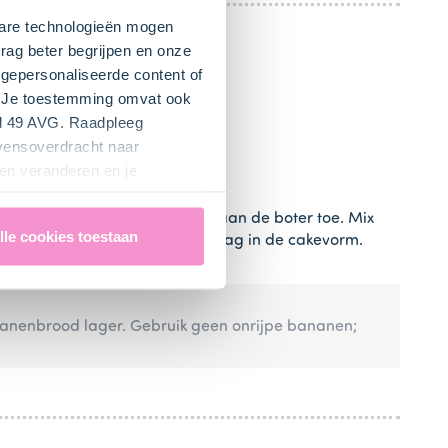
kbare technologieën mogen
rag beter begrijpen en onze
gepersonaliseerde content of
". Je toestemming omvat ook
el 49 AVG. Raadpleeg
evensoverdracht naar
en veranderen en je
pak Koopmans Bananenbrood)
aan de boter toe. Mix
lle cookies toestaan
e door het beslag. Doe het beslag in de cakevorm.
nanenbrood lager. Gebruik geen onrijpe bananen;