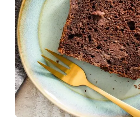
Item
1
of