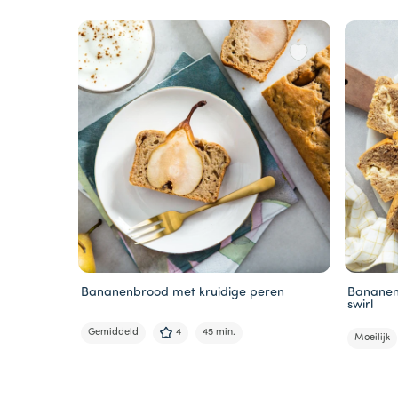
Bananenbrood met kruidige peren
Bananen
swirl
Gemiddeld
4
45 min.
Moeilijk
Item
1