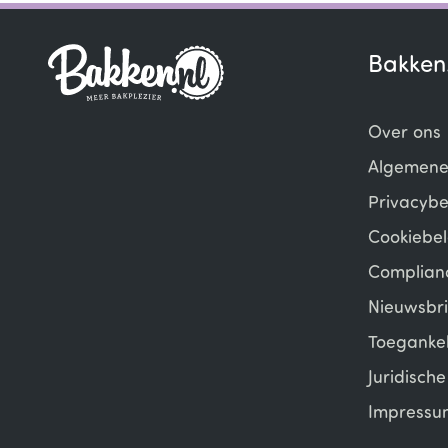
of
6
Bakken
Over ons
Algemene
Privacybe
Cookiebel
Complian
Nieuwsbri
Toegankel
Juridisch
Impressu