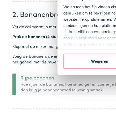
We zouden het fijn vinden al
gebruiken om te begrijpen ho
2. Bananenbrood maken
website hierop afstemmen. Ve
aanbiedingen op hun platform
Vet de cakevorm in met boter en bekleed met bakpapie
uitdrukkelijk een eventuele 
Prak de
bananen (4 stuks)
fijn met een vork.
ons
privacybeleid
voor gedet
technology providers en part
Klop met de mixer met garden de
boter (125 g)
zacht i
toestemming intrekken.
Voeg de bananen, de
eieren (4 stuks)
, het
vanille-extrac
Weigeren
het geheel met de mixer op de laagste stand in 1 minu
Rijpe bananen
Hoe rijper de bananen, hoe smeuïger en zoeter je
dan krijg je bananenbrood te weinig smaak.