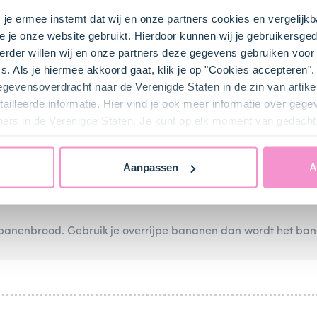
s je ermee instemt dat wij en onze partners cookies en vergelij
e je onze website gebruikt. Hierdoor kunnen wij je gebruikersged
rder willen wij en onze partners deze gegevens gebruiken voor 
s. Als je hiermee akkoord gaat, klik je op "Cookies accepteren
r.
gegevensoverdracht naar de Verenigde Staten in de zin van artik
ailleerde informatie. Hier vind je ook meer informatie over geg
ners in de Verenigde Staten. Je kunt op elk moment van gedacht
n een beslagkom.
t (1 tl)
samen met het
cacaopoeder (50 g)
en de
bakmix (1 
Aanpassen
A
ut tot een egaal beslag. Spatel de grof gehakte pure chocolad
 banenbrood. Gebruik je overrijpe bananen dan wordt het ba