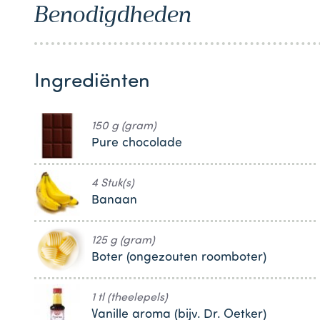
Benodigdheden
1
Ingrediënten
150 g (gram)
Pure chocolade
4 Stuk(s)
Banaan
125 g (gram)
Boter (ongezouten roomboter)
1 tl (theelepels)
Vanille aroma (bijv. Dr. Oetker)