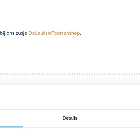
bij ons zusje
DeLeuksteTaartenshop
.
C).
Details