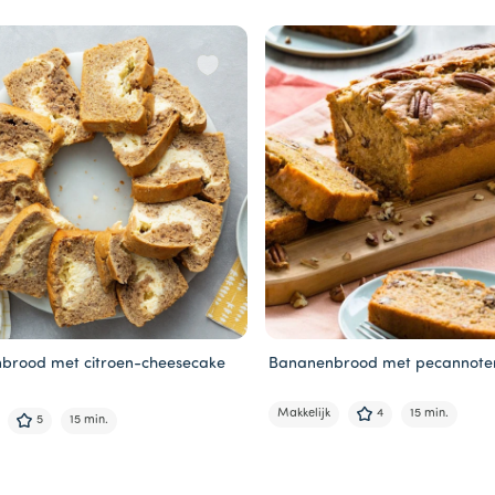
brood met citroen-cheesecake
Bananenbrood met pecannote
Makkelijk
4
15 min.
5
15 min.