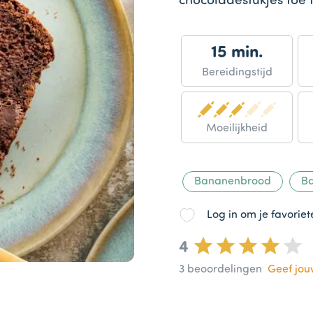
chocoladestukjes toe
15 min.
Bereidingstijd
Moeilijkheid
Bananenbrood
B
Log in om je favorie
4
3
beoordelingen
Geef jo