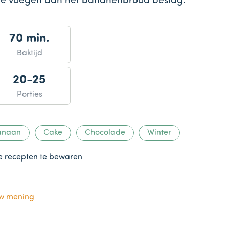
 te voegen aan het bananenbrood beslag.
70 min.
Baktijd
20-25
Porties
anaan
Cake
Chocolade
Winter
te recepten te bewaren
uw mening