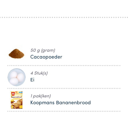
50 g (gram)
Cacaopoeder
4 Stuk(s)
Ei
1 pak(ken)
Koopmans Bananenbrood