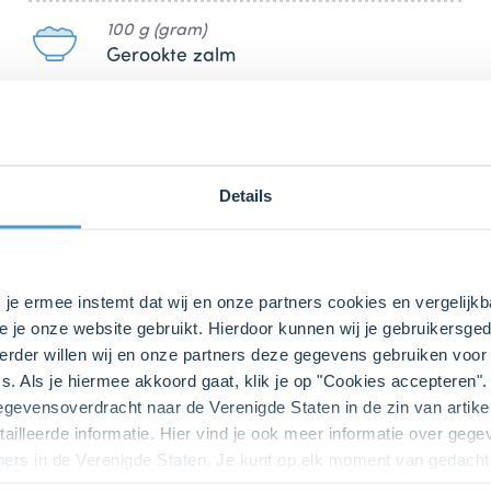
100 g (gram)
Gerookte zalm
bij ons zusje
DeLeuksteTaartenshop
.
Details
s je ermee instemt dat wij en onze partners cookies en vergelij
e je onze website gebruikt. Hierdoor kunnen wij je gebruikersged
rder willen wij en onze partners deze gegevens gebruiken voor 
s. Als je hiermee akkoord gaat, klik je op "Cookies accepteren
ken
gegevensoverdracht naar de Verenigde Staten in de zin van artik
ailleerde informatie. Hier vind je ook meer informatie over geg
kes Origineel)
in een mengkom en voeg de
melk (300 ml)
toe
ners in de Verenigde Staten. Je kunt op elk moment van gedacht