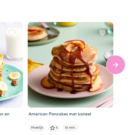
an en
American Pancakes met kaneel
America
cookie 
Moeilijk
5
10 min.
Moeilijk