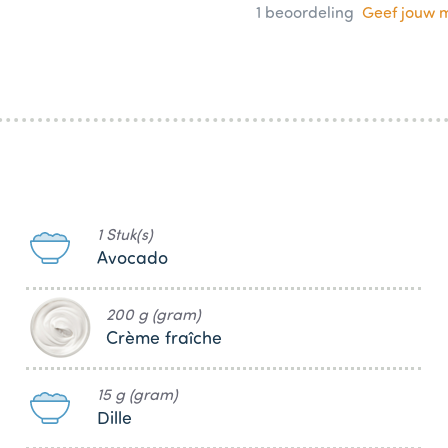
1
beoordeling
Geef jouw 
1 Stuk(s)
Avocado
200 g (gram)
Crème fraîche
15 g (gram)
Dille