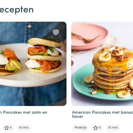
ecepten
n Pancakes met zalm en
American Pancakes met bana
o
haver
5
10 min.
Moeilijk
0
10 min.