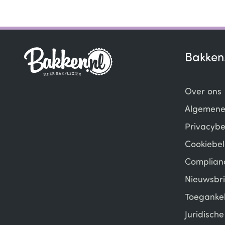
Item
1
of
5
Bakken
Over ons
Algemene
Privacybe
Cookiebel
Complian
Nieuwsbri
Toegankel
Juridisch