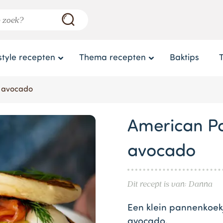
style recepten
Thema recepten
Baktips
 avocado
American P
avocado
Dit recept is van: Danna
Een klein pannenkoek
avocado.