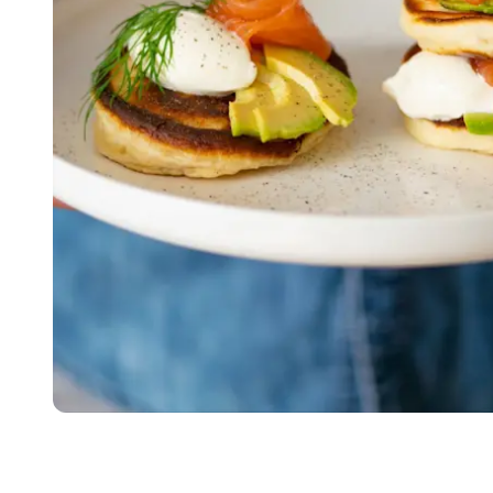
Item
1
of