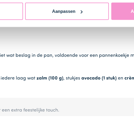
ot een stevig, luchtig beslag.
Aanpassen
A
Giet wat beslag in de pan, voldoende voor een pannenkoekje 
 iedere laag wat
zalm (100 g)
, stukjes
avocado (1 stuk)
en
crèm
en extra feestelijke touch.