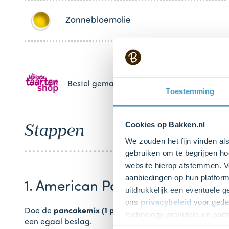
Zonnebloemolie
Bestel gemakkelijk en snel je bakproducten 
Toestemming
Cookies op Bakken.nl
Stappen
We zouden het fijn vinden al
gebruiken om te begrijpen ho
website hierop afstemmen. Ve
aanbiedingen op hun platform
1. American Pancakebeslag ma
uitdrukkelijk een eventuele 
ons
privacybeleid
voor gedet
Doe de
pancakemix (1 pak Dr. Oetker American Panca
technology providers en part
een egaal beslag.
toestemming intrekken.