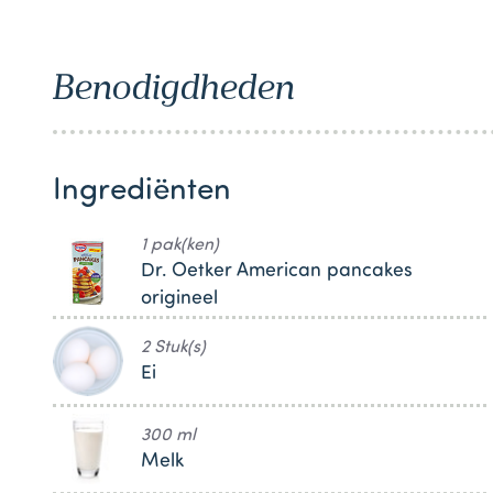
1
Benodigdheden
Ingrediënten
1 pak(ken)
Dr. Oetker American pancakes
origineel
2 Stuk(s)
Ei
300 ml
Melk