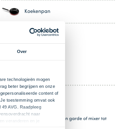
Koekenpan
Over
kbare technologieën mogen
rag beter begrijpen en onze
gepersonaliseerde content of
". Je toestemming omvat ook
el 49 AVG. Raadpleeg
evensoverdracht naar
 en
eieren (2 stuks)
. Roer met een garde of mixer tot
en veranderen en je