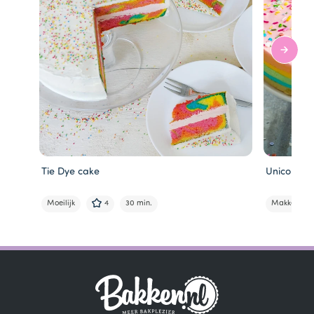
Tie Dye cake
Unicorn r
Moeilijk
4
30 min.
Makkelijk
Item
1
of
5