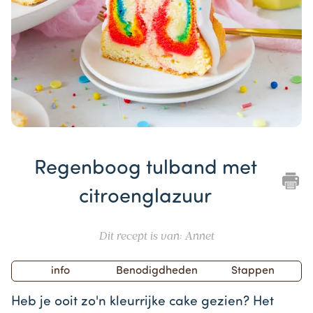
Item
1
Regenboog tulband met
of
1
citroenglazuur
Dit recept is van: Annet
info
Benodigdheden
Stappen
Heb je ooit zo'n kleurrijke cake gezien? Het