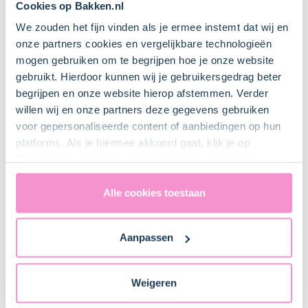
Cookies op Bakken.nl
We zouden het fijn vinden als je ermee instemt dat wij en
5 Stuk(s)
onze partners cookies en vergelijkbare technologieën
Kommetje
mogen gebruiken om te begrijpen hoe je onze website
gebruikt. Hierdoor kunnen wij je gebruikersgedrag beter
begrijpen en onze website hierop afstemmen. Verder
willen wij en onze partners deze gegevens gebruiken
Bestel gemakkelijk en snel je bakproducten
voor gepersonaliseerde content of aanbiedingen op hun
bij ons zusje
DeLeuksteTaartenshop
.
platforms. Als je hiermee akkoord gaat, klik je op
"Cookies accepteren". Je toestemming omvat ook
uitdrukkelijk een eventuele gegevensoverdracht naar de
Stappen
Verenigde Staten in de zin van artikel 49 AVG. Raadpleeg
Alle cookies toestaan
ons
privacybeleid
voor gedetailleerde informatie. Hier
vind je ook meer informatie over gegevensoverdracht
Aanpassen
naar technology providers en partners in de Verenigde
Staten. Je kunt op elk moment van gedachten
1. Beslag bereiden
veranderen en je toestemming intrekken.
Weigeren
Plaats het rooster iets onder het midden van de oven