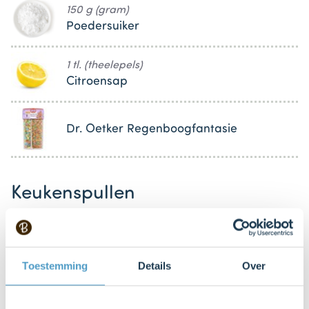
150 g (gram)
Poedersuiker
1 tl. (theelepels)
Citroensap
Dr. Oetker Regenboogfantasie
Keukenspullen
Tulband bakvorm (30 cm)
Toestemming
Details
Over
Mixer met gardes