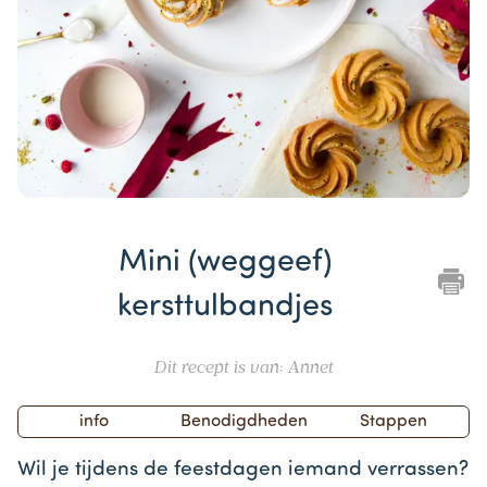
Item
1
Mini (weggeef)
of
1
kersttulbandjes
Dit recept is van: Annet
info
Benodigdheden
Stappen
Wil je tijdens de feestdagen iemand verrassen?