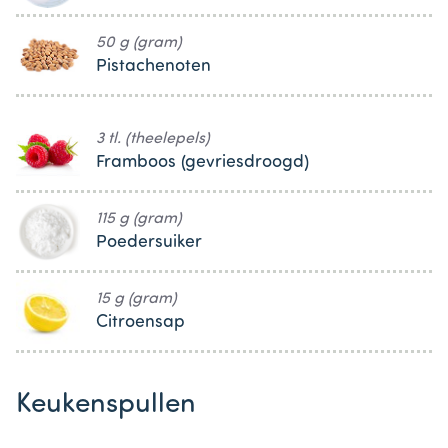
50 g (gram)
Pistachenoten
3 tl. (theelepels)
Framboos (gevriesdroogd)
115 g (gram)
Poedersuiker
15 g (gram)
Citroensap
Keukenspullen