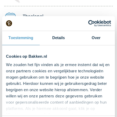
Theelepel
Cellofaanpapier
Toestemming
Details
Over
Cookies op Bakken.nl
Plakband
We zouden het fijn vinden als je ermee instemt dat wij en
onze partners cookies en vergelijkbare technologieën
mogen gebruiken om te begrijpen hoe je onze website
Lint
gebruikt. Hierdoor kunnen wij je gebruikersgedrag beter
begrijpen en onze website hierop afstemmen. Verder
willen wij en onze partners deze gegevens gebruiken
voor gepersonaliseerde content of aanbiedingen op hun
platforms. Als je hiermee akkoord gaat, klik je op
Bestel gemakkelijk en snel je bakproducten
"Cookies accepteren". Je toestemming omvat ook
bij ons zusje
DeLeuksteTaartenshop
.