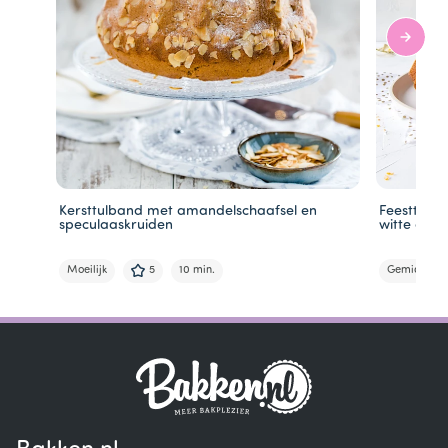
Kersttulband met amandelschaafsel en
Feesttulba
speculaaskruiden
witte choc
Moeilijk
5
10 min.
Gemiddeld
Item
1
of
5