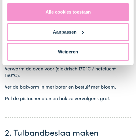
uitdrukkelijk een eventuele gegevensoverdracht naar de
Verenigde Staten in de zin van artikel 49 AVG. Raadpleeg
Alle cookies toestaan
Stappen
ons
privacybeleid
voor gedetailleerde informatie. Hier
vind je ook meer informatie over gegevensoverdracht
Aanpassen
naar technology providers en partners in de Verenigde
Staten. Je kunt op elk moment van gedachten
veranderen en je toestemming intrekken.
Weigeren
1. Voorbereiden
Verwarm de oven voor (elektrisch 170°C / hetelucht
160°C).
Vet de bakvorm in met boter en bestuif met bloem.
Pel de pistachenoten en hak ze vervolgens grof.
2. Tulbandbeslag maken