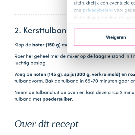
uitdrukkelijk een eventuele 
ons
privacybeleid
voor gedet
technology providers en part
toestemming intrekken.
2. Kersttulband maken
Weigeren
Klop de
boter (150 g)
met de mixer in een beslagkom z
Roer het geheel met de mixer op de laagste stand in 1 
luchtig beslag.
Voeg de
noten (145 g)
,
spijs (300 g, verkruimeld)
en
roz
tulbandvorm. Bak de tulband in 65-70 minuten gaar e
Neem de tulband uit de oven en laat deze circa 2 minut
tulband met
poedersuiker
.
Over dit recept