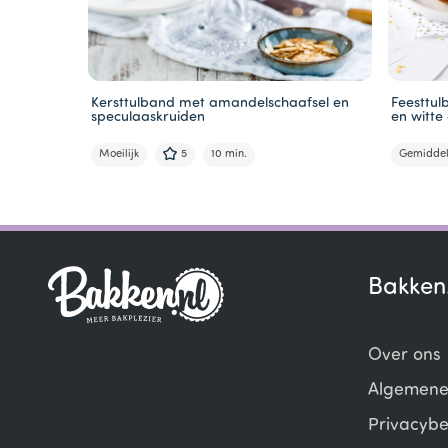
Kersttulband met amandelschaafsel en
Feesttul
speculaaskruiden
en witte
Moeilijk
5
10 min.
Gemidde
Item
1
of
5
Bakken
Over ons
Algemene
Privacybe