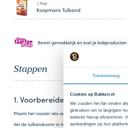
1 Pak
Koopmans Tulband
Bestel gemakkelijk en snel je bakproducten 
Stappen
Toestemming
Cookies op Bakken.nl
1. Voorbereiden
We zouden het fijn vinden al
gebruiken om te begrijpen ho
Plaats het rooster iets onder het midden van de oven e
website hierop afstemmen. Ve
aanbiedingen op hun platform
Vet de tulbandvorm in met boter en bestuif de binnenka