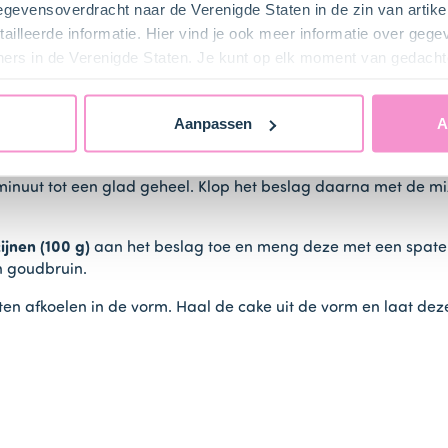
gegevensoverdracht naar de Verenigde Staten in de zin van artik
ailleerde informatie. Hier vind je ook meer informatie over geg
ners in de Verenigde Staten. Je kunt op elk moment van gedacht
Aanpassen
A
acht en romig. Voeg de
tulbandmix (1 pak)
, de
eieren (4 stuks)
minuut tot een glad geheel. Klop het beslag daarna met de mix
ijnen (100 g)
aan het beslag toe en meng deze met een spatel 
n goudbruin.
en afkoelen in de vorm. Haal de cake uit de vorm en laat deze