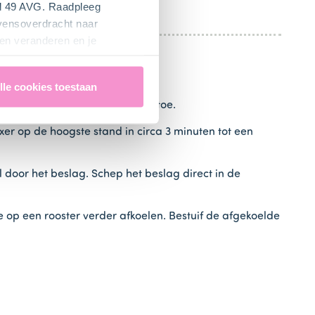
el 49 AVG. Raadpleeg
evensoverdracht naar
en veranderen en je
lle cookies toestaan
en de
melk (50 ml)
in één keer toe.
er op de hoogste stand in circa 3 minuten tot een
door het beslag. Schep het beslag direct in de
 op een rooster verder afkoelen. Bestuif de afgekoelde