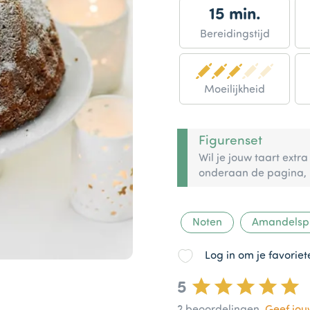
15 min.
Bereidingstijd
Moeilijkheid
Figurenset
Wil je jouw taart ext
onderaan de pagina, p
Noten
Amandelspi
Log in om je favorie
5
2
beoordelingen
Geef jo