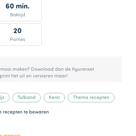
60 min.
Baktijd
20
Porties
ra mooi maken? Download dan de figurenset
rint het uit en versieren maar!
js
Tulband
Kerst
Thema recepten
te recepten te bewaren
uw mening