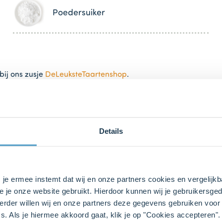
Poedersuiker
bij ons zusje
DeLeuksteTaartenshop
.
Details
s je ermee instemt dat wij en onze partners cookies en vergelij
e je onze website gebruikt. Hierdoor kunnen wij je gebruikersged
n verwarm de oven voor (elektrisch 150°C / hetelucht 140°C).
rder willen wij en onze partners deze gegevens gebruiken voor 
s. Als je hiermee akkoord gaat, klik je op "Cookies accepteren
nt licht met bloem of gebruik Bakspray.