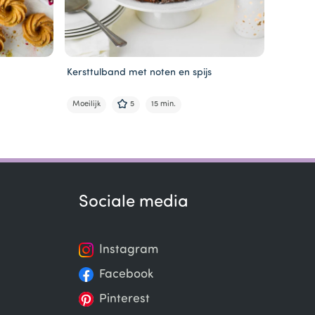
Kersttulband met noten en spijs
Kersttul
Moeilijk
5
15 min.
Moeilijk
Sociale media
Instagram
Facebook
Pinterest