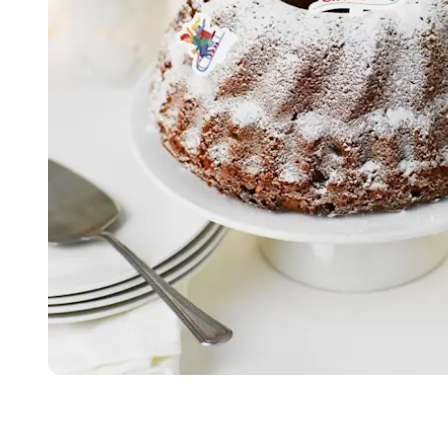
Item
1
of