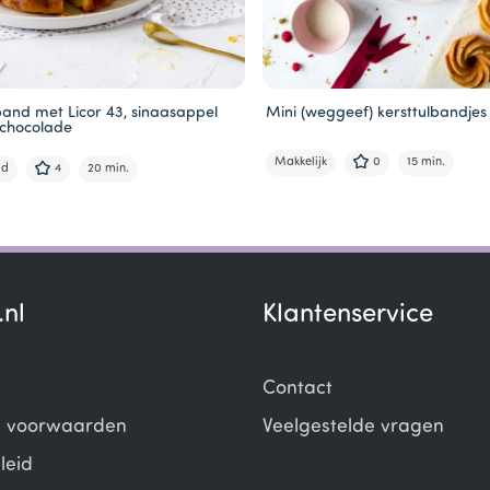
band met Licor 43, sinaasappel
Mini (weggeef) kersttulbandjes
 chocolade
Makkelijk
0
15 min.
ld
4
20 min.
.nl
Klantenservice
Contact
 voorwaarden
Veelgestelde vragen
leid