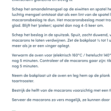
eiwitschuim glanzend en stevig is.
Schep het amandelmengsel op de eiwitten en spatel he
luchtig mengsel ontstaat dat als een lint van de spatel l
macaronsbeslag te dun. Het macaronsbeslag moet traag v
glad. Blijft het 'pieken', spatel dan nog 4-5 keer om.
Schep het beslag in de spuitzak. Spuit, zacht duwend, 
macarons te laten verdwijnen. Zet de bakplaat ½ tot 1 
meer als je er een vinger oplegt.
Verwarm de oven voor (elektrisch 160°C / hetelucht 14
nog 5 minuten. Controleer of de macarons gaar zijn: t
nog 5 minuten.
Neem de bakplaat uit de oven en leg hem op de plank m
taartrooster.
Bestrijk de helft van de macarons voorzichtig met een 
Serveer de macarons zo vers mogelijk, ze kunnen door 