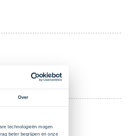
anrecht.
 dan drie keer zoveel eiwitten.
Over
kbare technologieën mogen
at het afkoelen.
rag beter begrijpen en onze