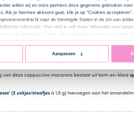
eg hier een deel van de
ingekookte aardbeiensaus (2 el
) aan 
rder willen wij en onze partners deze gegevens gebruiken voor 
s. Als je hiermee akkoord gaat, klik je op "Cookies accepteren
kleurstof Rood (1 el)
toe. Meng de kleurstof erdoorheen tot je 
gegevensoverdracht naar de Verenigde Staten in de zin van artik
ailleerde informatie. Hier vind je ook meer informatie over geg
 vulling voor de macarons. Hoe je deze maakt zie je in stap 5.
ners in de Verenigde Staten. Je kunt op elk moment van gedacht
Aanpassen
A
ng van deze cappuccino macarons bestaat uit kant-en-klare
s
esso' (2 zakjes/staafjes
à 1,8 g) toevoegen aan het amandelm