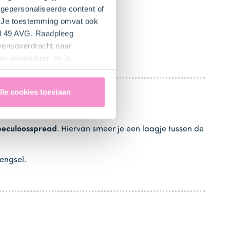
toe.
gepersonaliseerde content of
". Je toestemming omvat ook
een egale kleur hebt.
el 49 AVG. Raadpleeg
evensoverdracht naar
en veranderen en je
lle cookies toestaan
peculoosspread
. Hiervan smeer je een laagje tussen de
engsel.