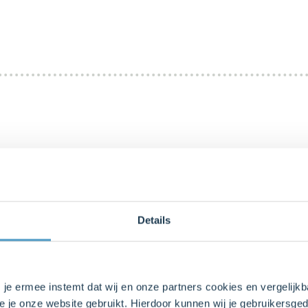
 niet te vers). Dek de kom met eiwitten af en zet deze op het a
aties. Wil je alle drie de macaron-variaties uitproberen? Maak
Details
s je ermee instemt dat wij en onze partners cookies en vergelij
 laat het al roerend au bain-marie tot de helft indampen en la
e je onze website gebruikt. Hierdoor kunnen wij je gebruikersged