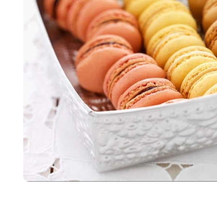
Item
1
of