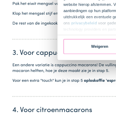
Pak het eiwit mengsel van de avond ervoor erbij en vo
website hierop afstemmen. Ve
aanbiedingen op hun platform
Klop het mengsel stijf en voeg als laatste de
Dr. Oetker 
uitdrukkelijk een eventuele 
ons
privacybeleid
voor gedet
De rest van de ingekookte aardbeiensaus gebruik je als
technology providers en part
toestemming intrekken.
Weigeren
3. Voor cappuccinomacarons
Een andere variatie is cappuccino macarons! De vulli
macaron helften, hoe je deze maakt zie je in stap 5.
Voor een extra ''touch'' kun je in stap 5
oploskoffie 'espr
4. Voor citroenmacarons