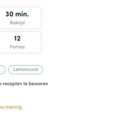
30 min.
Baktijd
12
Porties
s
Lemoncurd
te recepten te bewaren
uw mening