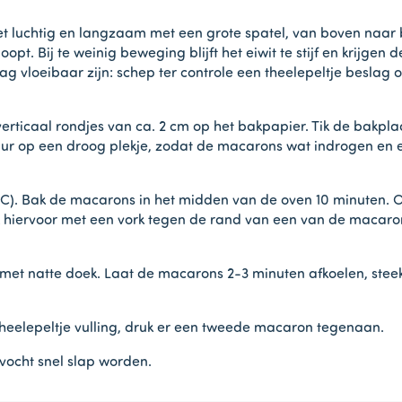
t luchtig en langzaam met een grote spatel, van boven naar 
oopt. Bij te weinig beweging blijft het eiwit te stijf en krijge
loeibaar zijn: schep ter controle een theelepeltje beslag op e
verticaal rondjes van ca. 2 cm op het bakpapier. Tik de bakpl
uur op een droog plekje, zodat de macarons wat indrogen en er 
0°C). Bak de macarons in het midden van de oven 10 minuten.
ik hiervoor met een vork tegen de rand van een van de macaro
et natte doek. Laat de macarons 2-3 minuten afkoelen, steek 
theelepeltje vulling, druk er een tweede macaron tegenaan.
vocht snel slap worden.