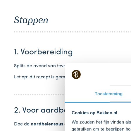
Stappen
1. Voorbereiding
Splits de avond van tevoren de
eieren (2 stuks
, maat L,
Let op: dit recept is gemaakt voor één van de drie vari
Toestemming
2. Voor aardbeienmacarons
Cookies op Bakken.nl
We zouden het fijn vinden al
Doe de
aardbeiensaus (200 g)
in een steelpannetje en
gebruiken om te begrijpen ho