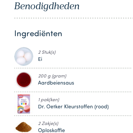
Benodigdheden
1
Ingrediënten
2 Stuk(s)
Ei
200 g (gram)
Aardbeiensaus
1 pak(ken)
Dr. Oetker Kleurstoffen (rood)
2 Zakje(s)
Oploskoffie