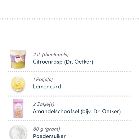
2 tl. (theelepels)
Citroenrasp (Dr. Oetker)
1 Potje(s)
Lemoncurd
2 Zakje(s)
Amandelschaafsel (bijv. Dr. Oetker)
80 g (gram)
Poedersuiker