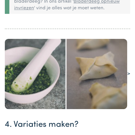
bladerdeeg? In ons artikel '
Bladerdeeg opnieuw
invriezen
' vind je alles wat je moet weten.
>
Item
1
4. Variaties maken?
of
1