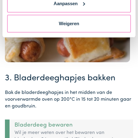
Aanpassen
naar technology providers en partners in de Verenigde
Staten. Je kunt op elk moment van gedachten
veranderen en je toestemming intrekken.
Weigeren
>
Item
1
3. Bladerdeeghapjes bakken
of
1
Bak de bladerdeeghapjes in het midden van de
voorverwarmde oven op 200°C in 15 tot 20 minuten gaar
en goudbruin.
Bladerdeeg bewaren
Wil je meer weten over het bewaren van