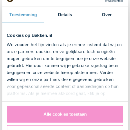
Toestemming
Details
Over
Item
1
2. Knakworstje in bladerdeeg
of
Cookies op Bakken.nl
1
rollen
We zouden het fijn vinden als je ermee instemt dat wij en
onze partners cookies en vergelijkbare technologieën
mogen gebruiken om te begrijpen hoe je onze website
Snijd de plakjes bladerdeeg doormidden.
gebruikt. Hierdoor kunnen wij je gebruikersgedrag beter
Leg een
knakworstje
op de plakjes bladerdeeg. Rol het
begrijpen en onze website hierop afstemmen. Verder
plakje bladerdeeg om het knakworstje. Plaats de rolletjes
willen wij en onze partners deze gegevens gebruiken
op de bakplaat.
voor gepersonaliseerde content of aanbiedingen op hun
platforms. Als je hiermee akkoord gaat, klik je op
Bestrijk het bladerdeeg met een
losgeklopt ei
.
"Cookies accepteren". Je toestemming omvat ook
uitdrukkelijk een eventuele gegevensoverdracht naar de
Verenigde Staten in de zin van artikel 49 AVG. Raadpleeg
Alle cookies toestaan
ons
privacybeleid
voor gedetailleerde informatie. Hier
vind je ook meer informatie over gegevensoverdracht