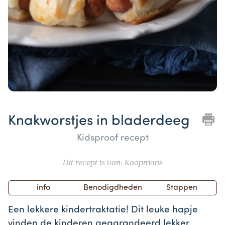
Item
1
Knakworstjes in bladerdeeg
of
1
Kidsproof recept
Dit recept is van: Koopmans
info
Benodigdheden
Stappen
Een lekkere kindertraktatie! Dit leuke hapje
vinden de kinderen gegarandeerd lekker.