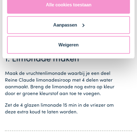
bij ons zusje
DeLeuksteTaartenshop
.
Verenigde Staten in de zin van artikel 49 AVG. Raadpleeg
Alle cookies toestaan
ons
privacybeleid
voor gedetailleerde informatie. Hier
vind je ook meer informatie over gegevensoverdracht
Stappen
Aanpassen
naar technology providers en partners in de Verenigde
Staten. Je kunt op elk moment van gedachten
veranderen en je toestemming intrekken.
Weigeren
1. Limonade maken
Maak de vruchtenlimonade waarbij je een deel
Reine Claude limonadesiroop met 4 delen water
aanmaakt. Breng de limonade nog extra op kleur
door er groene kleurstof aan toe te voegen.
Zet de 4 glazen limonade 15 min in de vriezer om
deze extra koud te laten worden.