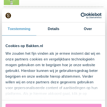
Snoepwormen
Toestemming
Details
Over
Keukenspullen
Cookies op Bakken.nl
We zouden het fijn vinden als je ermee instemt dat wij en
IJslepel
onze partners cookies en vergelijkbare technologieën
mogen gebruiken om te begrijpen hoe je onze website
gebruikt. Hierdoor kunnen wij je gebruikersgedrag beter
4 Stuk(s)
begrijpen en onze website hierop afstemmen. Verder
Glas of mason jar
willen wij en onze partners deze gegevens gebruiken
voor gepersonaliseerde content of aanbiedingen op hun
platforms. Als je hiermee akkoord gaat, klik je op
"Cookies accepteren". Je toestemming omvat ook
Bestel gemakkelijk en snel je bakproducten
uitdrukkelijk een eventuele gegevensoverdracht naar de