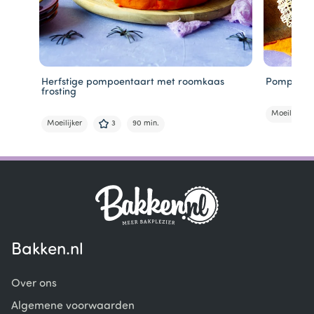
Herfstige pompoentaart met roomkaas
Pompoen c
frosting
Moeilijk
Moeilijker
3
90 min.
Item
1
of
6
Bakken.nl
Over ons
Algemene voorwaarden