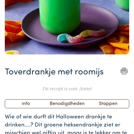
Item
1
Toverdrankje met roomijs
of
1
Dit recept is van: Annet
info
Benodigdheden
Stappen
Wie of wie durft dit Halloween drankje te
drinken....? Dit groene heksendrankje ziet er
misschien wel giftig uit, maar is te lekker om te