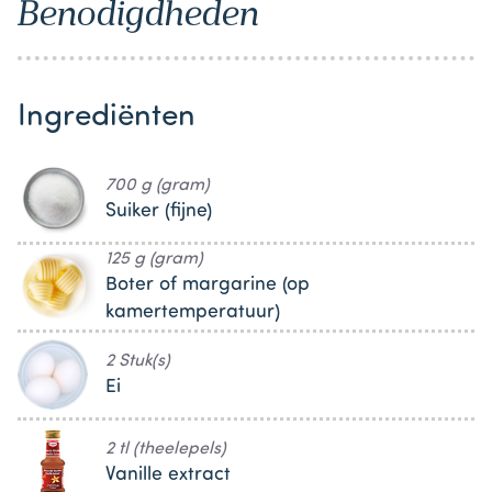
Benodigdheden
Ingrediënten
700 g (gram)
Suiker (fijne)
125 g (gram)
Boter of margarine (op
kamertemperatuur)
2 Stuk(s)
Ei
2 tl (theelepels)
Vanille extract