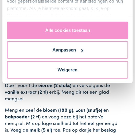
voor gepersonaliseerde content of aanbiedingen op hun
cupcakes in 2 keer te bakken, of gebruik 2 cupcake
platforms. Als je hiermee akkoord gaat, klik je op
bakvormen.
"Cookies accepteren". Je toestemming omvat ook
uitdrukkelijk een eventuele gegevensoverdracht naar de
Verenigde Staten in de zin van artikel 49 AVG. Raadpleeg
Alle cookies toestaan
ons
privacybeleid
voor gedetailleerde informatie. Hier
vind je ook meer informatie over gegevensoverdracht
2. Cupcakes bereiden
Aanpassen
naar technology providers en partners in de Verenigde
Staten. Je kunt op elk moment van gedachten
Doe de
boter (125 g)
en de
suiker (200 g)
in de kom
veranderen en je toestemming intrekken.
van een elektrische mixer en meng tot het licht en
Weigeren
luchtig is.
Doe 1 voor 1 de
eieren (2 stuks)
en vervolgens de
vanille extract (2 tl)
erbij. Meng dit tot een glad
mengsel.
Meng en zeef de
bloem (180 g)
,
zout (snufje)
en
bakpoeder (2 tl)
en voeg deze bij het boter/ei
mengsel. Mix op lage snelheid tot het
net
gemengd
is. Voeg de
melk (5 el)
toe. Pas op dat je het beslag