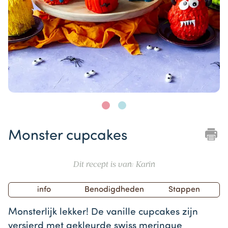
Item
1
Monster cupcakes
of
2
Dit recept is van: Karin
info
Benodigdheden
Stappen
Monsterlijk lekker! De vanille cupcakes zijn
versierd met gekleurde swiss meringue