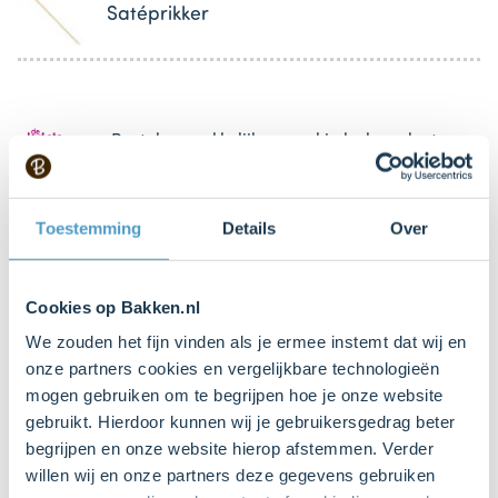
Satéprikker
Bestel gemakkelijk en snel je bakproducten
bij ons zusje
DeLeuksteTaartenshop
.
Toestemming
Details
Over
Stappen
Cookies op Bakken.nl
We zouden het fijn vinden als je ermee instemt dat wij en
onze partners cookies en vergelijkbare technologieën
1. Voorbereiden
mogen gebruiken om te begrijpen hoe je onze website
gebruikt. Hierdoor kunnen wij je gebruikersgedrag beter
Verwarm de oven voor op 180° C.
begrijpen en onze website hierop afstemmen. Verder
Zet de cupcakevormpjes in de cupcake bakvorm. Je
willen wij en onze partners deze gegevens gebruiken
kunt ervoor kiezen 1 vorm te gebruiken en de 16