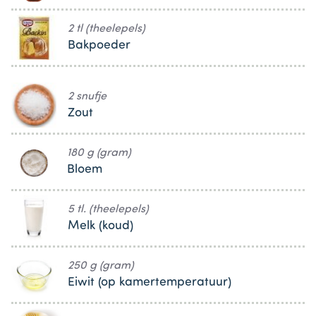
2 tl (theelepels)
Bakpoeder
2 snufje
Zout
180 g (gram)
Bloem
5 tl. (theelepels)
Melk (koud)
250 g (gram)
Eiwit (op kamertemperatuur)