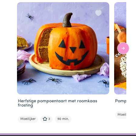
Herfstige pompoentaart met roomkaas
Pompoen c
frosting
Moeilijk
Moeilijker
3
90 min.
Item
1