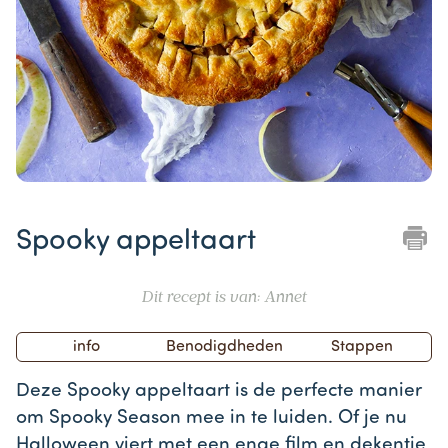
Item
1
Spooky appeltaart
of
1
Dit recept is van: Annet
info
Benodigdheden
Stappen
Deze Spooky appeltaart is de perfecte manier
om Spooky Season mee in te luiden. Of je nu
Halloween viert met een enge film en dekentje