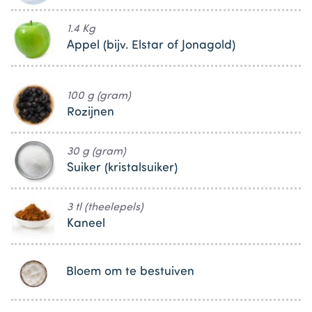
1.4 Kg
Appel (bijv. Elstar of Jonagold)
100 g (gram)
Rozijnen
30 g (gram)
Suiker (kristalsuiker)
3 tl (theelepels)
Kaneel
Bloem om te bestuiven