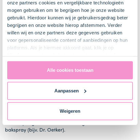
onze partners cookies en vergelijkbare technologieën
Bestel gemakkelijk en snel je bakproducten
mogen gebruiken om te begrijpen hoe je onze website
bij ons zusje
DeLeuksteTaartenshop
.
gebruikt. Hierdoor kunnen wij je gebruikersgedrag beter
begrijpen en onze website hierop afstemmen. Verder
willen wij en onze partners deze gegevens gebruiken
Stappen
voor gepersonaliseerde content of aanbiedingen op hun
platforms. Als je hiermee akkoord gaat, klik je op
"Cookies accepteren". Je toestemming omvat ook
uitdrukkelijk een eventuele gegevensoverdracht naar de
1. Voorbereiden
Verenigde Staten in de zin van artikel 49 AVG. Raadpleeg
Alle cookies toestaan
ons
privacybeleid
voor gedetailleerde informatie. Hier
vind je ook meer informatie over gegevensoverdracht
Zorg dat de ingrediënten op kamertemperatuur zijn.
Aanpassen
naar technology providers en partners in de Verenigde
Plaats het rooster iets onder het midden van de oven
Staten. Je kunt op elk moment van gedachten
en verwarm de oven voor
Elektrisch 180° / Hetelucht
veranderen en je toestemming intrekken.
Weigeren
165°
Vet de springvorm in met boter of gebruik een
bakspray (bijv. Dr. Oetker).