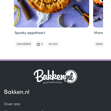
Spooky appeltaart
Monster s
Gemiddeld
4
40 min.
Gemiddeld
Item
1
of
5
Bakken.nl
Over ons