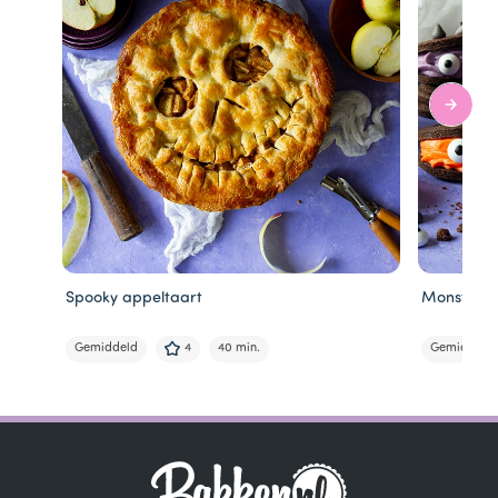
Spooky appeltaart
Monster s
Gemiddeld
4
40 min.
Gemiddeld
Item
1
of
5