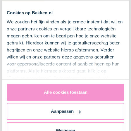
Keukenspullen
Cookies op Bakken.nl
We zouden het fijn vinden als je ermee instemt dat wij en
onze partners cookies en vergelijkbare technologieën
Madeleine bakvorm
mogen gebruiken om te begrijpen hoe je onze website
gebruikt. Hierdoor kunnen wij je gebruikersgedrag beter
begrijpen en onze website hierop afstemmen. Verder
Mixer met gardes
willen wij en onze partners deze gegevens gebruiken
voor gepersonaliseerde content of aanbiedingen op hun
platforms. Als je hiermee akkoord gaat, klik je op
Mengkom
"Cookies accepteren". Je toestemming omvat ook
Bestel dit product online
uitdrukkelijk een eventuele gegevensoverdracht naar de
Verenigde Staten in de zin van artikel 49 AVG. Raadpleeg
Alle cookies toestaan
ons
privacybeleid
voor gedetailleerde informatie. Hier
Zeef
vind je ook meer informatie over gegevensoverdracht
Aanpassen
naar technology providers en partners in de Verenigde
Staten. Je kunt op elk moment van gedachten
Spuitzak (of 2 lepels)
veranderen en je toestemming intrekken.
Bestel dit product online
Weigeren