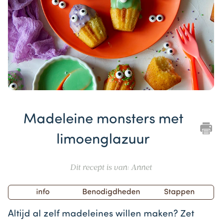
Item
1
Madeleine monsters met
of
1
limoenglazuur
Dit recept is van: Annet
info
Benodigdheden
Stappen
Altijd al zelf madeleines willen maken? Zet