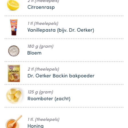
2 tl (theelepels)
Citroenrasp
1 tl (theelepels)
Vanillepasta (bijv. Dr. Oetker)
180 g (gram)
Bloem
2 tl (theelepels)
Dr. Oetker Backin bakpoeder
125 g (gram)
Roomboter (zacht)
1 tl. (theelepels)
Honing