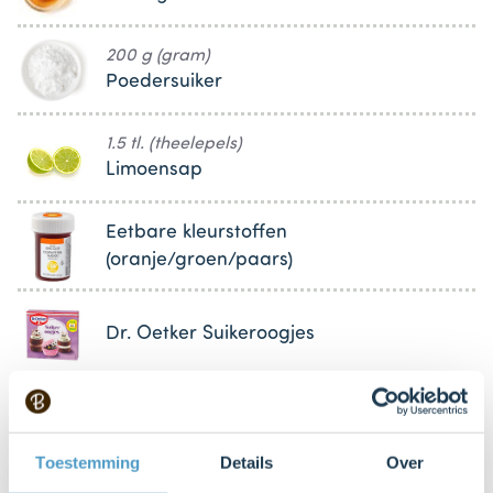
200 g (gram)
Poedersuiker
1.5 tl. (theelepels)
Limoensap
Eetbare kleurstoffen
(oranje/groen/paars)
Dr. Oetker Suikeroogjes
Sprinkles (naar keuze)
Toestemming
Details
Over