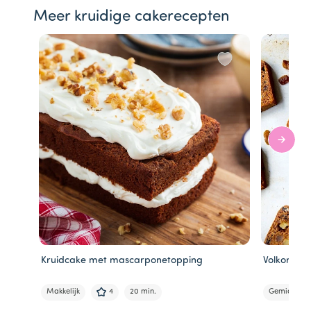
Meer kruidige cakerecepten
Kruidcake met mascarponetopping
Volkoren k
Makkelijk
4
20 min.
Gemiddeld