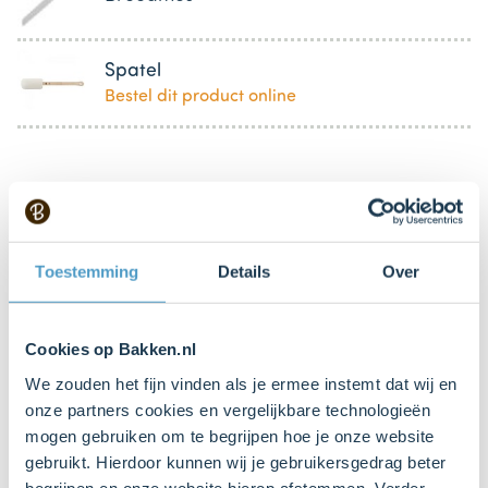
Spatel
Bestel dit product online
Bestel gemakkelijk en snel je bakproducten
bij ons zusje
DeLeuksteTaartenshop
.
Toestemming
Details
Over
Stappen
Cookies op Bakken.nl
We zouden het fijn vinden als je ermee instemt dat wij en
onze partners cookies en vergelijkbare technologieën
1. Voorbereiden
mogen gebruiken om te begrijpen hoe je onze website
gebruikt. Hierdoor kunnen wij je gebruikersgedrag beter
begrijpen en onze website hierop afstemmen. Verder