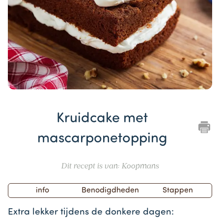
Item
1
Kruidcake met
of
1
mascarponetopping
Dit recept is van: Koopmans
info
Benodigdheden
Stappen
Extra lekker tijdens de donkere dagen: