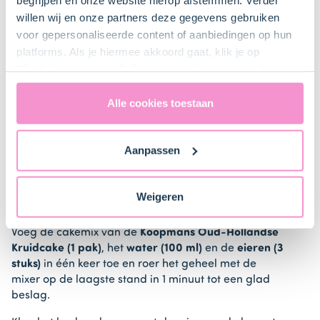
Plaats het rooster iets onder het midden van de oven
en verwarm de oven voor (elektrisch 160°C /
willen wij en onze partners deze gegevens gebruiken
hetelucht 150°C).
voor gepersonaliseerde content of aanbiedingen op hun
platforms. Als je hiermee akkoord gaat, klik je op
Vet de cakevorm in met boter en bestuif de
"Cookies accepteren". Je toestemming omvat ook
binnenkant met bloem of gebruik een bakspray.
uitdrukkelijk een eventuele gegevensoverdracht naar de
Verenigde Staten in de zin van artikel 49 AVG. Raadpleeg
Alle cookies toestaan
ons
privacybeleid
voor gedetailleerde informatie. Hier
vind je ook meer informatie over gegevensoverdracht
Aanpassen
2. Bak een kruidcake
naar technology providers en partners in de Verenigde
Staten. Je kunt op elk moment van gedachten
veranderen en je toestemming intrekken.
Klop de
boter (75 g)
met de mixer zacht en romig in
Weigeren
een beslagkom.
Voeg de cakemix van de
Koopmans Oud-Hollandse
Kruidcake (1 pak)
, het
water (100 ml)
en de
eieren (3
stuks)
in één keer toe en roer het geheel met de
mixer op de laagste stand in 1 minuut tot een glad
beslag.