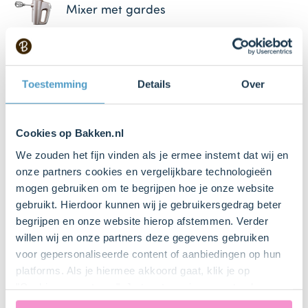
Mixer met gardes
Uitsteekvormpje (Ø5 cm)
Toestemming
Details
Over
Deegroller
Bestel dit product online
Cookies op Bakken.nl
We zouden het fijn vinden als je ermee instemt dat wij en
onze partners cookies en vergelijkbare technologieën
Bakplaat met bakpapier
mogen gebruiken om te begrijpen hoe je onze website
gebruikt. Hierdoor kunnen wij je gebruikersgedrag beter
begrijpen en onze website hierop afstemmen. Verder
Huishoudfolie
willen wij en onze partners deze gegevens gebruiken
voor gepersonaliseerde content of aanbiedingen op hun
platforms. Als je hiermee akkoord gaat, klik je op
"Cookies accepteren". Je toestemming omvat ook
uitdrukkelijk een eventuele gegevensoverdracht naar de