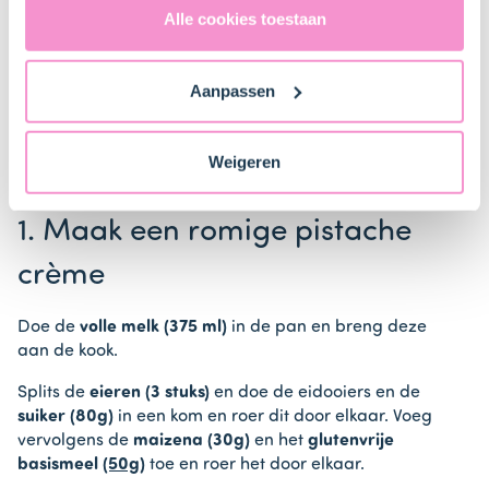
Bestel gemakkelijk en snel je bakproducten
Verenigde Staten in de zin van artikel 49 AVG. Raadpleeg
Alle cookies toestaan
bij ons zusje
DeLeuksteTaartenshop
.
ons
privacybeleid
voor gedetailleerde informatie. Hier
vind je ook meer informatie over gegevensoverdracht
Aanpassen
naar technology providers en partners in de Verenigde
Stappen
Staten. Je kunt op elk moment van gedachten
veranderen en je toestemming intrekken.
Weigeren
1. Maak een romige pistache
crème
Doe de
volle melk (375 ml)
in de pan en breng deze
aan de kook.
Splits de
eieren (3 stuks)
en doe de eidooiers en de
suiker (80g)
in een kom en roer dit door elkaar. Voeg
vervolgens de
maizena (30g)
en het
glutenvrije
basismeel
(50g)
toe en roer het door elkaar.