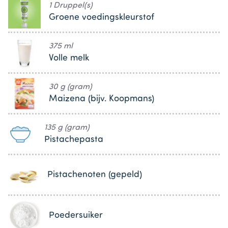
1 Druppel(s)
Groene voedingskleurstof
375 ml
Volle melk
30 g (gram)
Maizena (bijv. Koopmans)
135 g (gram)
Pistachepasta
Pistachenoten (gepeld)
Poedersuiker