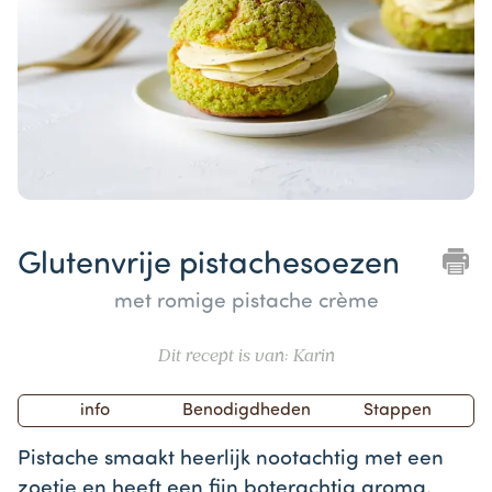
Item
1
Glutenvrije pistachesoezen
of
1
met romige pistache crème
Dit recept is van: Karin
info
Benodigdheden
Stappen
Pistache smaakt heerlijk nootachtig met een
zoetje en heeft een fijn boterachtig aroma.