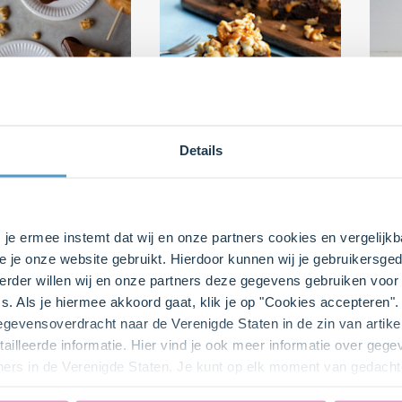
cake on a stick
Verwen Fudge
Pop
Details
arssaus en
Brownies met Salted
cho
rn
Caramel popcorn
0
30 min.
Moeilijk
0
20 min.
Moei
s je ermee instemt dat wij en onze partners cookies en vergelij
e je onze website gebruikt. Hierdoor kunnen wij je gebruikersged
rder willen wij en onze partners deze gegevens gebruiken voor 
s. Als je hiermee akkoord gaat, klik je op "Cookies accepteren
gegevensoverdracht naar de Verenigde Staten in de zin van artik
ailleerde informatie. Hier vind je ook meer informatie over geg
ners in de Verenigde Staten. Je kunt op elk moment van gedacht