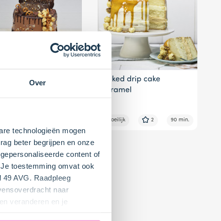
corn-
Naked drip cake
Over
coladetaart
caramel
lijk
4
75 min.
Moeilijk
2
90 min.
kbare technologieën mogen
rag beter begrijpen en onze
gepersonaliseerde content of
". Je toestemming omvat ook
el 49 AVG. Raadpleeg
evensoverdracht naar
en veranderen en je