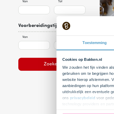
Van
Tot
Voorbereidingstijd (minuten)
Van
Tot
Cheese
Toestemming
met m
popco
Cookies op Bakken.nl
Moeilijk
Zoeken
We zouden het fijn vinden al
gebruiken om te begrijpen ho
website hierop afstemmen. Ve
aanbiedingen op hun platform
uitdrukkelijk een eventuele 
ons
privacybeleid
voor gedet
technology providers en part
toestemming intrekken.