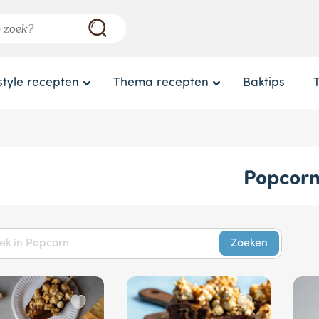
style recepten
Thema recepten
Baktips
Popcor
Zoeken