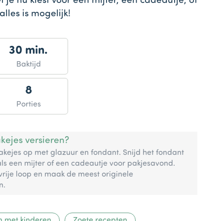
 je nu kiest voor een mijter, een cadeautje, of
alles is mogelijk!
30 min.
Baktijd
8
Porties
kejes versieren?
cakejes op met glazuur en fondant. Snijd het fondant
als een mijter of een cadeautje voor pakjesavond.
e vrije loop en maak de meest originele
n.
n met kinderen
Zoete recepten