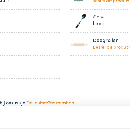
uur)
Bestel dit product
6 null
Lepel
Deegroller
Bestel dit product
bij ons zusje
DeLeuksteTaartenshop
.