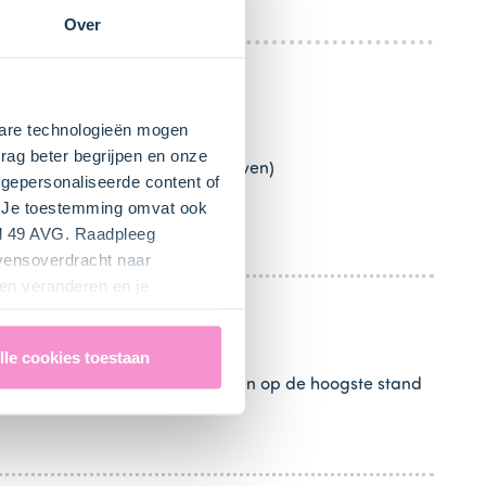
Over
kbare technologieën mogen
rag beter begrijpen en onze
(elektrische oven)
stand 2
(gasoven)
gepersonaliseerde content of
". Je toestemming omvat ook
rwarm de oven voor.
el 49 AVG. Raadpleeg
evensoverdracht naar
en veranderen en je
lle cookies toestaan
 toe en mix het geheel 2 minuten op de hoogste stand