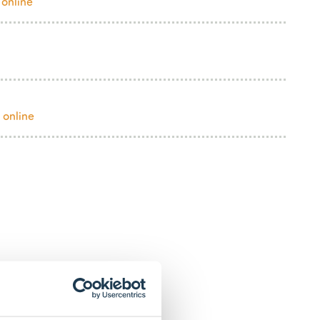
 online
 online