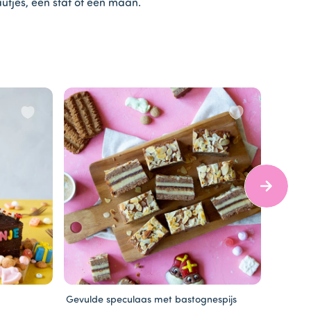
autjes, een staf of een maan.
Gevulde speculaas met bastognespijs
Sinterk