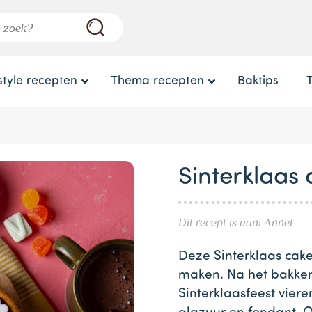
style recepten
Thema recepten
Baktips
Sinterklaas 
Dit recept is van: Annet
Deze Sinterklaas cake
maken. Na het bakken 
Sinterklaasfeest vier