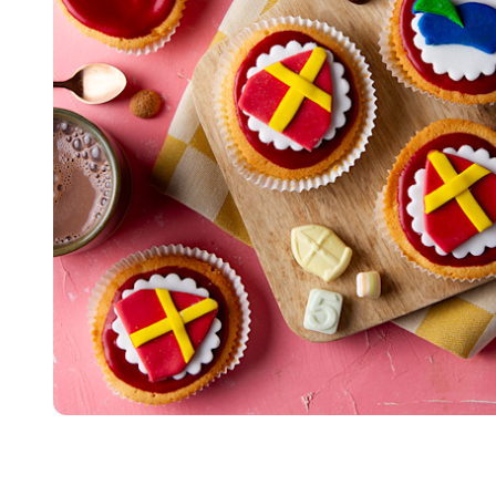
Item
1
of