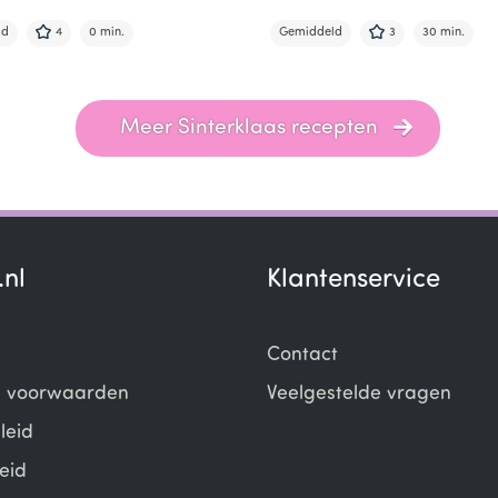
ld
4
0 min.
Gemiddeld
3
30 min.
Meer Sinterklaas recepten
.nl
Klantenservice
Contact
 voorwaarden
Veelgestelde vragen
leid
eid