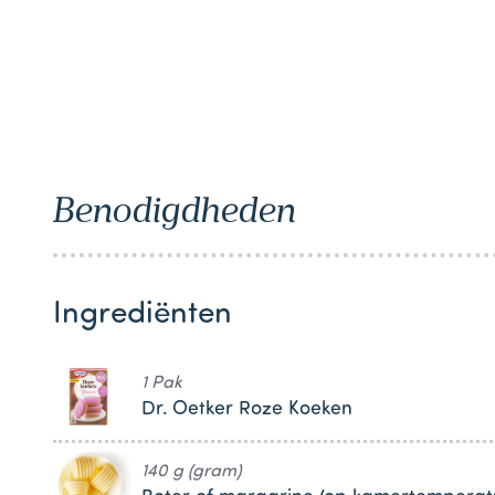
1
Benodigdheden
Ingrediënten
1 Pak
Dr. Oetker Roze Koeken
140 g (gram)