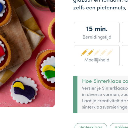
glazuur en fondant. Of
zelfs een pietenmuts, 
15 min.
Bereidingstijd
Moeilijkheid
Hoe Sinterklaas ca
Versier je Sinterklaas
in diverse vormen, zo
Laat je creativiteit d
sinterklaasversieringe
Sinterklaas
Bakke