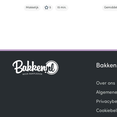
Makkelijk
5
15 min.
Gemidde
Item
1
of
5
Bakken
Over ons
Algemene
Privacybe
Cookiebel