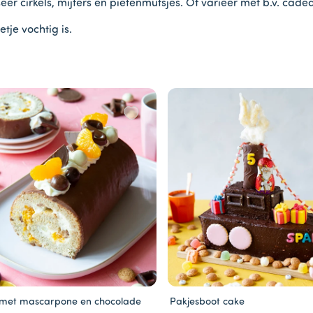
seer cirkels, mijters en pietenmutsjes. Of varieer met b.v. cade
je vochtig is.
 met mascarpone en chocolade
Pakjesboot cake