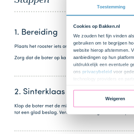
Toestemming
Cookies op Bakken.nl
1. Bereiding
We zouden het fijn vinden al
gebruiken om te begrijpen ho
Plaats het rooster iets onder het midden van de oven 
website hierop afstemmen. Ve
aanbiedingen op hun platform
Zorg dat de boter op kamertemperatuur en zacht is. Ha
uitdrukkelijk een eventuele 
ons
privacybeleid
voor gedet
technology providers en part
toestemming intrekken.
2. Sinterklaas cakejes maken
Weigeren
Klop de boter met de mixer in een beslagkom zacht. 
tot een glad beslag. Verdeel het beslag met 2 eetlepels 