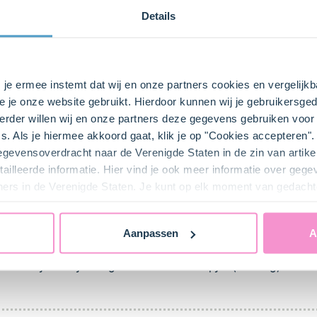
Details
s je ermee instemt dat wij en onze partners cookies en vergelij
e je onze website gebruikt. Hierdoor kunnen wij je gebruikersged
en verwarm de oven voor:
150 graden
(hete lucht)
160 graden
rder willen wij en onze partners deze gegevens gebruiken voor 
s. Als je hiermee akkoord gaat, klik je op "Cookies accepteren
al de bakplaat uit de oven en plaats de vormpjes hierop. Ve
gegevensoverdracht naar de Verenigde Staten in de zin van artik
ailleerde informatie. Hier vind je ook meer informatie over geg
ners in de Verenigde Staten. Je kunt op elk moment van gedacht
Aanpassen
A
Voeg aan de
boter (140 g)
de koekenmix en het
water (75 ml)
toe
of een ijsbolletjestang over de koekvormpjes (ca. 55 g).