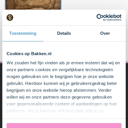
10 min.
0
Boterkoek van tante
Toestemming
Details
Over
Annie
Cookies op Bakken.nl
We zouden het fijn vinden als je ermee instemt dat wij en
onze partners cookies en vergelijkbare technologieën
mogen gebruiken om te begrijpen hoe je onze website
gebruikt. Hierdoor kunnen wij je gebruikersgedrag beter
begrijpen en onze website hierop afstemmen. Verder
willen wij en onze partners deze gegevens gebruiken
Bakken.nl
voor gepersonaliseerde content of aanbiedingen op hun
platforms. Als je hiermee akkoord gaat, klik je op
Over ons
"Cookies accepteren". Je toestemming omvat ook
Algemene voorwaarden
uitdrukkelijk een eventuele gegevensoverdracht naar de