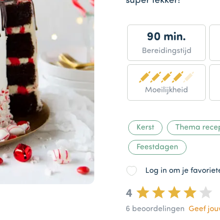
super lekker!
90 min.
Bereidingstijd
Moeilijkheid
Kerst
Thema rece
Feestdagen
Log in om je favorie
4
6
beoordelingen
Geef jo