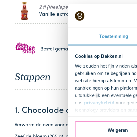
2 tl (theelepels)
Vanille extract
Toestemming
Bestel gemakkelijk en snel je bakproducten 
Cookies op Bakken.nl
We zouden het fijn vinden al
gebruiken om te begrijpen ho
Stappen
website hierop afstemmen. Ve
aanbiedingen op hun platform
uitdrukkelijk een eventuele 
ons
privacybeleid
voor gedet
1. Chocolade cakes bakken
technology providers en part
toestemming intrekken.
Verwarm de oven voor op 180 graden Celcius. Spray de
Weigeren
Zeef de bloem (265 g), cacao (55 g), bakpoeder (1,5 tl) e