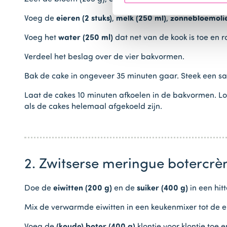
Voeg de
eieren (2 stuks)
,
melk (250 ml)
,
zonnebloemolie
Voeg het
water (250 ml)
dat net van de kook is toe en r
Verdeel het beslag over de vier bakvormen.
Bak de cake in ongeveer 35 minuten gaar. Steek een sa
Laat de cakes 10 minuten afkoelen in de bakvormen. Lo
als de cakes helemaal afgekoeld zijn.
2. Zwitserse meringue botercr
Doe de
eiwitten (200 g)
en de
suiker (400 g)
in een hit
Mix de verwarmde eiwitten in een keukenmixer tot de eiw
Voeg de
(koude) boter (400 g)
klontje voor klontje toe