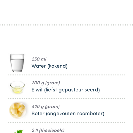
250 ml
Water (kokend)
200 g (gram)
Eiwit (liefst gepasteuriseerd)
420 g (gram)
Boter (ongezouten roomboter)
2 tl (theelepels)