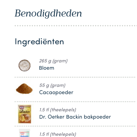
1
Benodigdheden
Ingrediënten
265 g (gram)
Bloem
55 g (gram)
Cacaopoeder
1.5 tl (theelepels)
Dr. Oetker Backin bakpoeder
1.5 tl (theelepels)