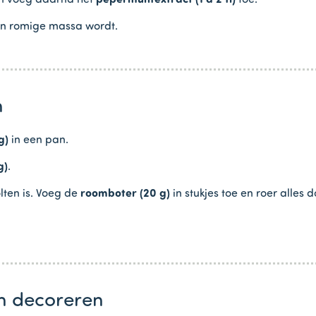
en romige massa wordt.
n
g)
in een pan.
g)
.
lten is. Voeg de
roomboter (20 g)
in stukjes toe en roer alles d
n decoreren