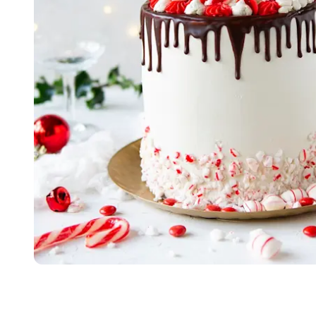
Item
1
of