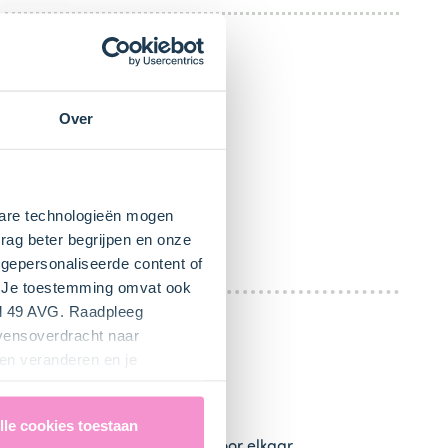
Over
kbare technologieën mogen
rag beter begrijpen en onze
gepersonaliseerde content of
". Je toestemming omvat ook
el 49 AVG. Raadpleeg
evensoverdracht naar
en veranderen en je
lle cookies toestaan
suiker (440 g) toe en meng dit door elkaar.