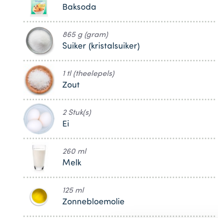
Baksoda
865 g (gram)
Suiker (kristalsuiker)
1 tl (theelepels)
Zout
2 Stuk(s)
Ei
260 ml
Melk
125 ml
Zonnebloemolie