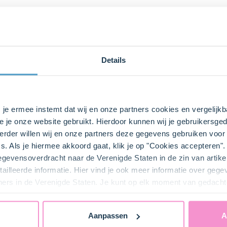
Details
bij ons zusje
DeLeuksteTaartenshop
.
s je ermee instemt dat wij en onze partners cookies en vergelij
e je onze website gebruikt. Hierdoor kunnen wij je gebruikersged
rder willen wij en onze partners deze gegevens gebruiken voor 
s. Als je hiermee akkoord gaat, klik je op "Cookies accepteren
gegevensoverdracht naar de Verenigde Staten in de zin van artik
ailleerde informatie. Hier vind je ook meer informatie over geg
ners in de Verenigde Staten. Je kunt op elk moment van gedacht
 4 bakvormen van 15 cm in met bakspray.
Aanpassen
A
n baksoda (1,5 tl) in een grote kom. Voeg het zout (1 tl) en de 