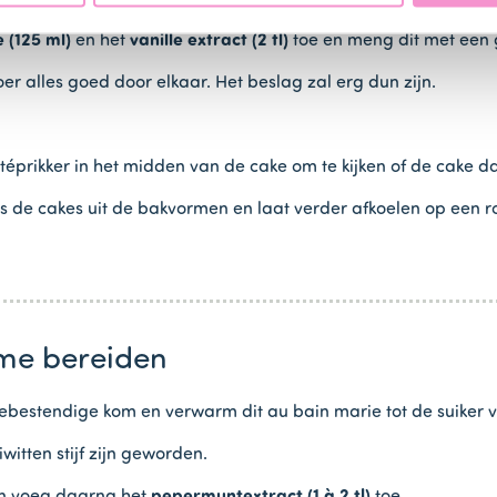
 (125 ml)
en het
vanille extract (2 tl)
toe en meng dit met een g
oer alles goed door elkaar. Het beslag zal erg dun zijn.
téprikker in het midden van de cake om te kijken of de cake d
s de cakes uit de bakvormen en laat verder afkoelen op een r
ème bereiden
tebestendige kom en verwarm dit au bain marie tot de suiker vo
itten stijf zijn geworden.
 en voeg daarna het
pepermuntextract (1 à 2 tl)
toe.