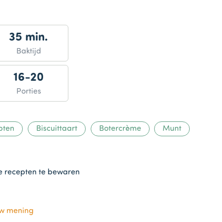
35 min.
Baktijd
16-20
Porties
pten
Biscuittaart
Botercrème
Munt
te recepten te bewaren
uw mening