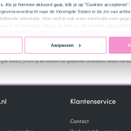
, ik geef Bakken.nl toestemming om een versleutelde versie va
s. Als je hiermee akkoord gaat, klik je op "Cookies accepteren
iladres door te geven aan diverse advertentiepartners zoda
gegevensoverdracht naar de Verenigde Staten in de zin van artik
kken.nl mij op die platformen kan benaderen met gepersonal
ailleerde informatie. Hier vind je ook meer informatie over geg
vertenties.
ners in de Verenigde Staten. Je kunt op elk moment van gedacht
turen
Heb je al een acco
Aanpassen
A
rouwelijk om met de persoonsgegevens die wij verzamelen. Lees het in
onze
ring
. Hier vind je ook meer informatie over onze marketingpartners (en mogelij
igde Staten). Je kunt op elk moment van gedachten veranderen.
Velden met een
.nl
Klantenservice
Contact