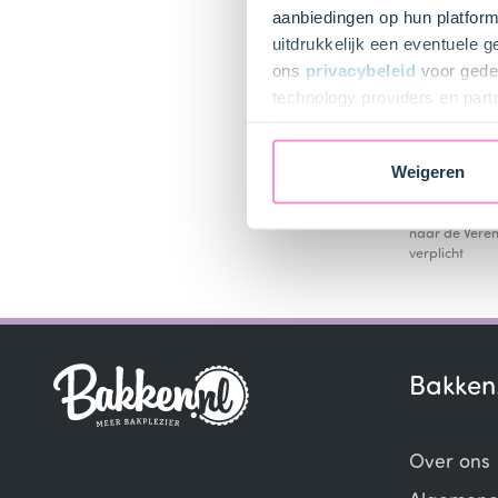
Ja
aanbiedingen op hun platform
ma
uitdrukkelijk een eventuele 
Ba
ons
privacybeleid
voor gedet
ad
technology providers en part
toestemming intrekken.
Vers
Weigeren
Wij gaan vert
privacyverkla
naar de Veren
verplicht
Bakken
Over ons