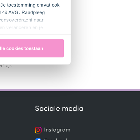
n mijn e-
". Je toestemming omvat ook
t
el 49 AVG. Raadpleeg
iseerde
evensoverdracht naar
en veranderen en je
unt? Log in
lle cookies toestaan
ke doorgifte
 * zijn
Sociale media
Instagram