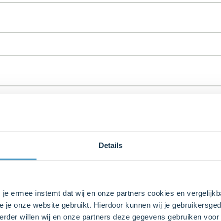
rd
Herhaal het wachtwoord
Details
s je ermee instemt dat wij en onze partners cookies en vergelij
, ik ontvang graag regelmatig de Bakken.nl nieuwsbrief met 
e je onze website gebruikt. Hierdoor kunnen wij je gebruikersged
 acties.
rder willen wij en onze partners deze gegevens gebruiken voor 