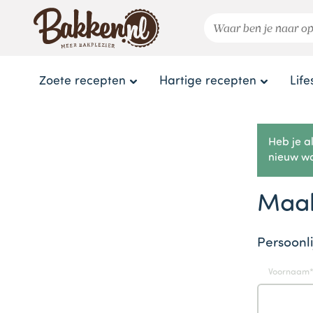
Zoete recepten
Hartige recepten
Life
Heb je a
nieuw w
Maak
Persoonl
Voornaam