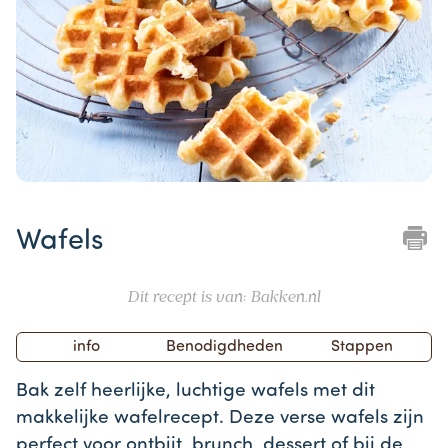
Item
1
Wafels
of
1
Dit recept is van: Bakken.nl
info
Benodigdheden
Stappen
Bak zelf heerlijke, luchtige wafels met dit
makkelijke wafelrecept. Deze verse wafels zijn
perfect voor ontbijt,
brunch, dessert of bij de