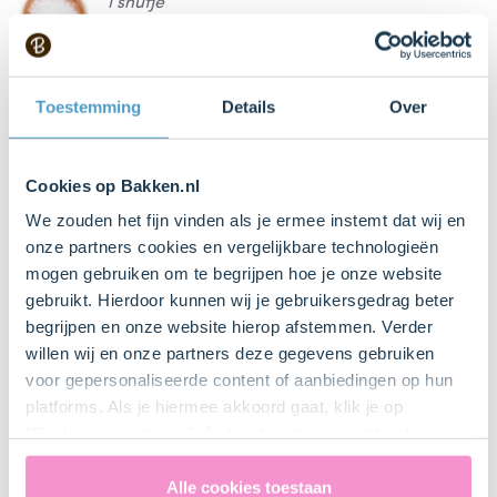
1 snufje
Zout
4 Stuk(s)
Toestemming
Details
Over
Ei
1 Mespuntje(s)
Cookies op Bakken.nl
Dr. Oetker Backin bakpoeder
We zouden het fijn vinden als je ermee instemt dat wij en
onze partners cookies en vergelijkbare technologieën
200 g (gram)
mogen gebruiken om te begrijpen hoe je onze website
Koopmans Patentbloem Kristal
gebruikt. Hierdoor kunnen wij je gebruikersgedrag beter
begrijpen en onze website hierop afstemmen. Verder
willen wij en onze partners deze gegevens gebruiken
voor gepersonaliseerde content of aanbiedingen op hun
Keukenspullen
platforms. Als je hiermee akkoord gaat, klik je op
"Cookies accepteren". Je toestemming omvat ook
Spatel
uitdrukkelijk een eventuele gegevensoverdracht naar de
Bestel dit product online
Verenigde Staten in de zin van artikel 49 AVG. Raadpleeg
Alle cookies toestaan