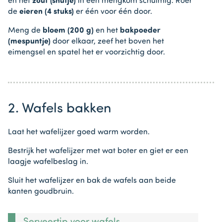
en het
zout (snufje)
in een mengkom schuimig. Roer
de
eieren (4 stuks)
er één voor één door.
Meng de
bloem (200 g)
en het
bakpoeder
(mespuntje)
door elkaar, zeef het boven het
eimengsel en spatel het er voorzichtig door.
2. Wafels bakken
Laat het wafelijzer goed warm worden.
Bestrijk het wafelijzer met wat boter en giet er een
laagje wafelbeslag in.
Sluit het wafelijzer en bak de wafels aan beide
kanten goudbruin.