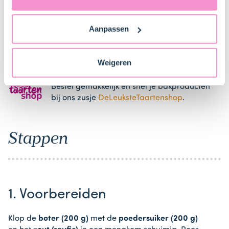
ons
privacybeleid
voor gedetailleerde informatie. Hier
vind je ook meer informatie over gegevensoverdracht
Wafelijzer
Aanpassen
naar technology providers en partners in de Verenigde
Staten. Je kunt op elk moment van gedachten
veranderen en je toestemming intrekken.
Weigeren
Bestel gemakkelijk en snel je bakproducten
bij ons zusje
DeLeuksteTaartenshop
.
Stappen
1. Voorbereiden
Klop de
boter (200 g)
met de
poedersuiker (200 g)