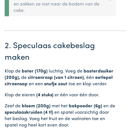
en zakken ze niet naar de bodem van de
cake.
2. Speculaas cakebeslag
maken
Klop de
boter (170g)
luchtig. Voeg de
basterdsuiker
(200g),
de
citroenrasp (van 1 citroen)
, één
eetlepel
citroensap
en een
snufje zout
toe en klop verder.
Klop de eieren
(4 stuks)
er één voor één door.
Zeef de
bloem (200g)
met het
bakpoeder (6g)
en de
speculaaskruiden (4 tl)
en spatel voorzichtig door
het beslag. Voeg het fruit en de walnoten toe en
spatel nog heel kort even door.