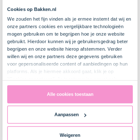
Cookies op Bakken.nl
We zouden het fijn vinden als je ermee instemt dat wij en
Keukenspullen
onze partners cookies en vergelijkbare technologieën
mogen gebruiken om te begrijpen hoe je onze website
gebruikt. Hierdoor kunnen wij je gebruikersgedrag beter
Cakeblik 30 cm
begrijpen en onze website hierop afstemmen. Verder
willen wij en onze partners deze gegevens gebruiken
voor gepersonaliseerde content of aanbiedingen op hun
Mixer met gardes
platforms. Als je hiermee akkoord gaat, klik je op
"Cookies accepteren". Je toestemming omvat ook
uitdrukkelijk een eventuele gegevensoverdracht naar de
Verenigde Staten in de zin van artikel 49 AVG. Raadpleeg
Alle cookies toestaan
ons
privacybeleid
voor gedetailleerde informatie. Hier
Bestel gemakkelijk en snel je bakproducten
vind je ook meer informatie over gegevensoverdracht
bij ons zusje
DeLeuksteTaartenshop
.
Aanpassen
naar technology providers en partners in de Verenigde
Staten. Je kunt op elk moment van gedachten
veranderen en je toestemming intrekken.
Stappen
Weigeren