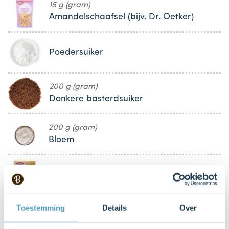
15 g (gram)
Amandelschaafsel (bijv. Dr. Oetker)
Poedersuiker
200 g (gram)
Donkere basterdsuiker
200 g (gram)
Bloem
6 g (gram)
Bakpoeder
Toestemming
Details
Over
4 tl (theelepels)
Speculaaskruiden