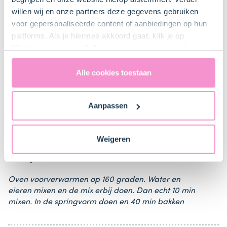
springvorm 28 cm
willen wij en onze partners deze gegevens gebruiken
voor gepersonaliseerde content of aanbiedingen op hun
mixer (op standaard)
platforms. Als je hiermee akkoord gaat, klik je op
"Cookies accepteren". Je toestemming omvat ook
spuitzak, pannelikker
uitdrukkelijk een eventuele gegevensoverdracht naar de
Verenigde Staten in de zin van artikel 49 AVG. Raadpleeg
Alle cookies toestaan
ons
privacybeleid
voor gedetailleerde informatie. Hier
Stappen
vind je ook meer informatie over gegevensoverdracht
Aanpassen
naar technology providers en partners in de Verenigde
Staten. Je kunt op elk moment van gedachten
veranderen en je toestemming intrekken.
Weigeren
Stap: 1
Oven voorverwarmen op 160 graden. Water en
eieren mixen en de mix erbij doen. Dan echt 10 min
mixen. In de springvorm doen en 40 min bakken