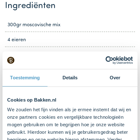
Ingrediënten
300gr moscovische mix
4 eieren
100 ml
nogatine nootjes
Toestemming
Details
Over
chocolaatjes
Cookies op Bakken.nl
2x 500ml verse slagroom
We zouden het fijn vinden als je ermee instemt dat wij en
onze partners cookies en vergelijkbare technologieën
Keukenspullen
mogen gebruiken om te begrijpen hoe je onze website
gebruikt. Hierdoor kunnen wij je gebruikersgedrag beter
begrijpen en onze website hierop afstemmen. Verder