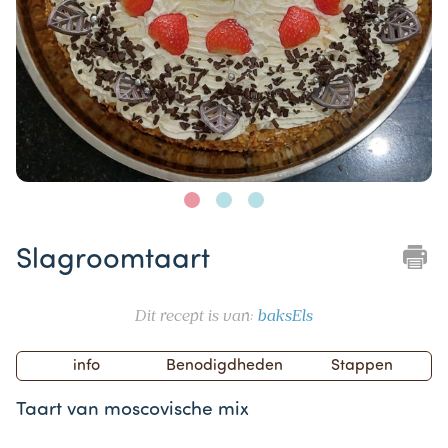
Item
1
Slagroomtaart
of
3
Dit recept is van:
baksEls
info
Benodigdheden
Stappen
Taart van moscovische mix