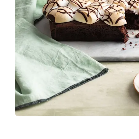
Item
1
of