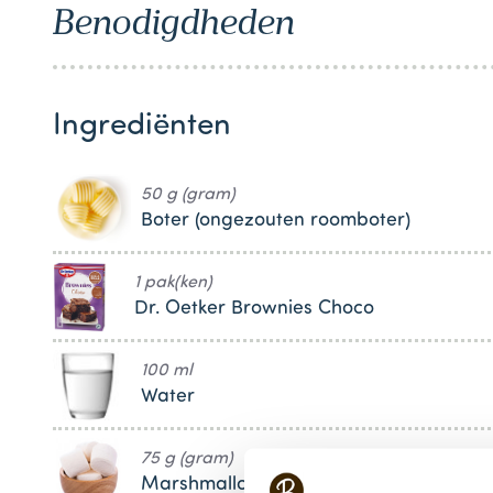
Benodigdheden
1
Ingrediënten
50 g (gram)
Boter (ongezouten roomboter)
1 pak(ken)
Dr. Oetker Brownies Choco
100 ml
Water
75 g (gram)
Marshmallows