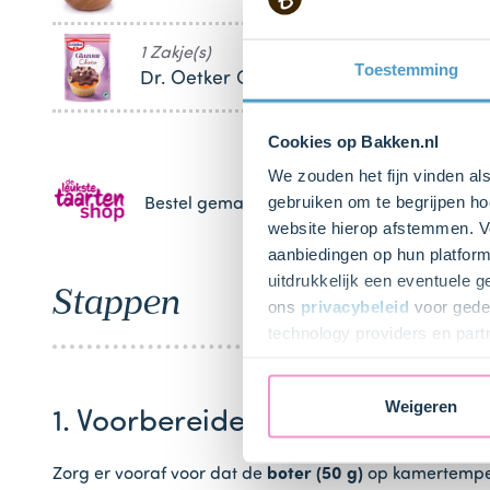
1 Zakje(s)
Toestemming
Dr. Oetker Glazuur Choco
Cookies op Bakken.nl
We zouden het fijn vinden al
gebruiken om te begrijpen ho
Bestel gemakkelijk en snel je bakproducten 
website hierop afstemmen. Ve
aanbiedingen op hun platform
uitdrukkelijk een eventuele 
Stappen
ons
privacybeleid
voor gedet
technology providers en part
toestemming intrekken.
Weigeren
1. Voorbereiden
Zorg er vooraf voor dat de
boter (50 g)
op kamertemper