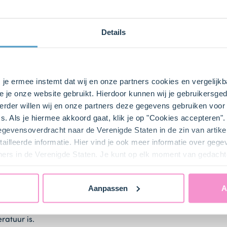
Details
s je ermee instemt dat wij en onze partners cookies en vergelij
e je onze website gebruikt. Hierdoor kunnen wij je gebruikersged
bij ons zusje
DeLeuksteTaartenshop
.
rder willen wij en onze partners deze gegevens gebruiken voor 
s. Als je hiermee akkoord gaat, klik je op "Cookies accepteren
gegevensoverdracht naar de Verenigde Staten in de zin van artik
ailleerde informatie. Hier vind je ook meer informatie over geg
ners in de Verenigde Staten. Je kunt op elk moment van gedacht
Aanpassen
A
atuur is.