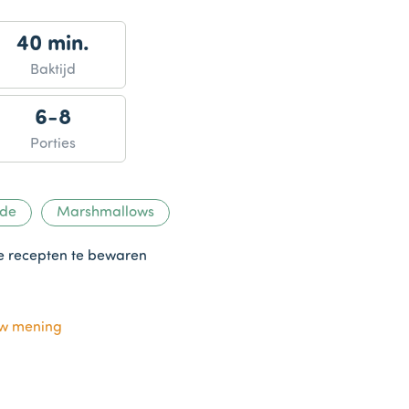
40 min.
Baktijd
6-8
Porties
ade
Marshmallows
te recepten te bewaren
uw mening