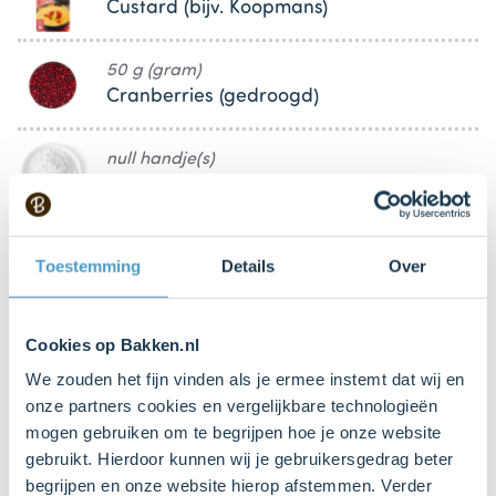
Custard (bijv. Koopmans)
50 g (gram)
Cranberries (gedroogd)
null handje(s)
Poedersuiker
Toestemming
Details
Over
Keukenspullen
Cookies op Bakken.nl
Mengkom
Bestel dit product online
We zouden het fijn vinden als je ermee instemt dat wij en
onze partners cookies en vergelijkbare technologieën
mogen gebruiken om te begrijpen hoe je onze website
Mixer met deeghaken
gebruikt. Hierdoor kunnen wij je gebruikersgedrag beter
begrijpen en onze website hierop afstemmen. Verder