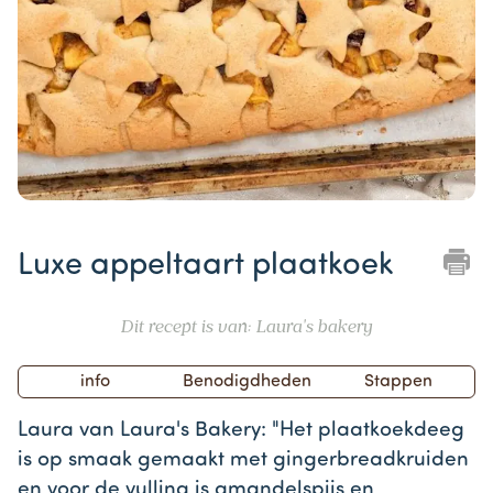
Item
1
Luxe appeltaart plaatkoek
of
1
Dit recept is van: Laura's bakery
info
Benodigdheden
Stappen
Laura van Laura's Bakery: "Het plaatkoekdeeg
is op smaak gemaakt met gingerbreadkruiden
en voor de vulling is amandelspijs en