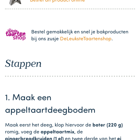
Bestel dit product online
Bestel gemakkelijk en snel je bakproducten
bij ons zusje
DeLeuksteTaartenshop
.
Stappen
1. Maak een
appeltaartdeegbodem
Maak eerst het deeg, klop hiervoor de
boter (220 g)
romig, voeg de
appeltaartmix
, de
gingerbreadkruiden (1 el)
en twee derde van het
ei