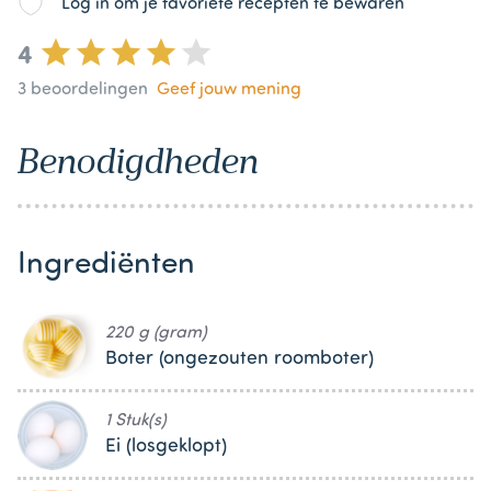
Log in om je favoriete recepten te bewaren
4
3
beoordelingen
Geef jouw mening
Benodigdheden
Ingrediënten
220 g (gram)
Boter (ongezouten roomboter)
1 Stuk(s)
Ei (losgeklopt)