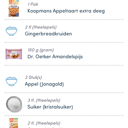
1 Pak
Koopmans Appeltaart extra deeg
2 tl (theelepels)
Gingerbreadkruiden
150 g (gram)
Dr. Oetker Amandelspijs
2 Stuk(s)
Appel (Jonagold)
3 tl. (theelepels)
Suiker (kristalsuiker)
2 tl. (theelepels)