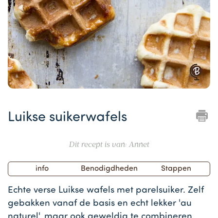
Item
1
Luikse suikerwafels
of
1
Dit recept is van: Annet
info
Benodigdheden
Stappen
Echte verse Luikse wafels met parelsuiker. Zelf
gebakken vanaf de basis en echt lekker 'au
naturel', maar ook geweldig te combineren