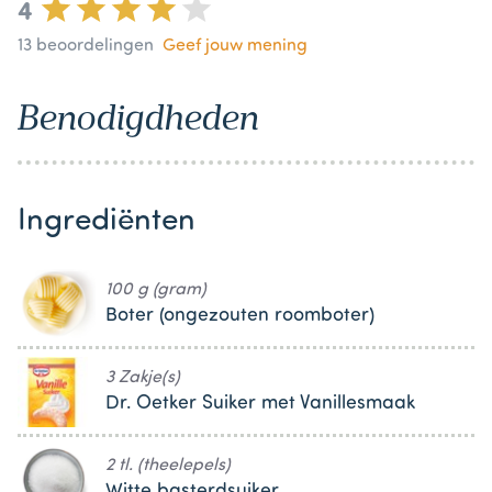
4
13
beoordelingen
Geef jouw mening
Benodigdheden
Ingrediënten
100 g (gram)
Boter (ongezouten roomboter)
3 Zakje(s)
Dr. Oetker Suiker met Vanillesmaak
2 tl. (theelepels)
Witte basterdsuiker