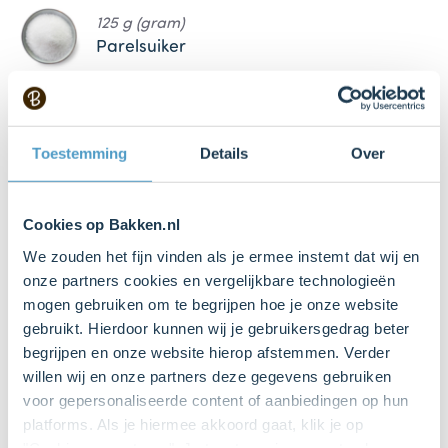
125 g (gram)
Parelsuiker
Keukenspullen
Toestemming
Details
Over
Mengkom
Bestel dit product online
Cookies op Bakken.nl
We zouden het fijn vinden als je ermee instemt dat wij en
onze partners cookies en vergelijkbare technologieën
Mixer met deeghaken
mogen gebruiken om te begrijpen hoe je onze website
gebruikt. Hierdoor kunnen wij je gebruikersgedrag beter
begrijpen en onze website hierop afstemmen. Verder
Bloem om te bestuiven
willen wij en onze partners deze gegevens gebruiken
voor gepersonaliseerde content of aanbiedingen op hun
platforms. Als je hiermee akkoord gaat, klik je op
Wafelijzer
"Cookies accepteren". Je toestemming omvat ook