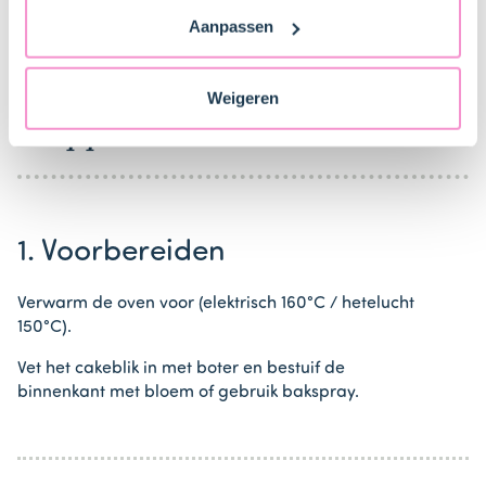
vind je ook meer informatie over gegevensoverdracht
Bestel gemakkelijk en snel je bakproducten
Aanpassen
naar technology providers en partners in de Verenigde
bij ons zusje
DeLeuksteTaartenshop
.
Staten. Je kunt op elk moment van gedachten
veranderen en je toestemming intrekken.
Weigeren
Stappen
1. Voorbereiden
Verwarm de oven voor (elektrisch 160°C / hetelucht
150°C).
Vet het cakeblik in met boter en bestuif de
binnenkant met bloem of gebruik bakspray.