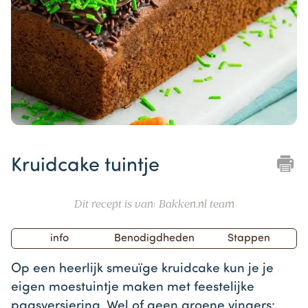
Item
1
Kruidcake tuintje
of
1
Dit recept is van: Bakken.nl team
info
Benodigdheden
Stappen
Op een heerlijk smeuïge kruidcake kun je je
eigen moestuintje maken met feestelijke
paasversiering. Wel of geen groene vingers: