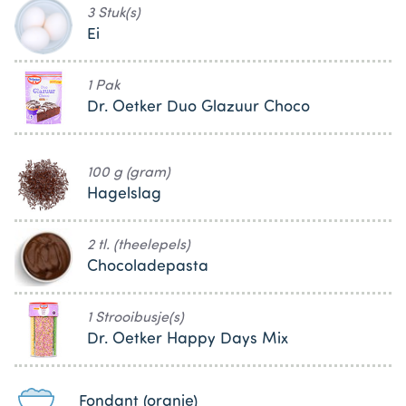
3 Stuk(s)
Ei
1 Pak
Dr. Oetker Duo Glazuur Choco
100 g (gram)
Hagelslag
2 tl. (theelepels)
Chocoladepasta
1 Strooibusje(s)
Dr. Oetker Happy Days Mix
Fondant (oranje)