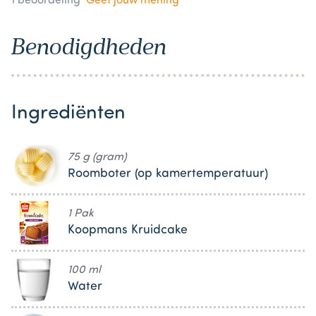
1
beoordeling
Geef jouw mening
Benodigdheden
Ingrediënten
75 g (gram)
Roomboter (op kamertemperatuur)
1 Pak
Koopmans Kruidcake
100 ml
Water