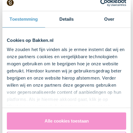
Kom
Bestel dit product online
Toestemming
Details
Over
Spuitzak
Bestel dit product online
Cookies op Bakken.nl
We zouden het fijn vinden als je ermee instemt dat wij en
onze partners cookies en vergelijkbare technologieën
Cocktailprikker
mogen gebruiken om te begrijpen hoe je onze website
gebruikt. Hierdoor kunnen wij je gebruikersgedrag beter
begrijpen en onze website hierop afstemmen. Verder
Bloem om te bestuiven
willen wij en onze partners deze gegevens gebruiken
voor gepersonaliseerde content of aanbiedingen op hun
platforms. Als je hiermee akkoord gaat, klik je op
Boter of bakspray om mee in te vetten
"Cookies accepteren". Je toestemming omvat ook
Bestel dit product online
uitdrukkelijk een eventuele gegevensoverdracht naar de
Verenigde Staten in de zin van artikel 49 AVG. Raadpleeg
Alle cookies toestaan
ons
privacybeleid
voor gedetailleerde informatie. Hier